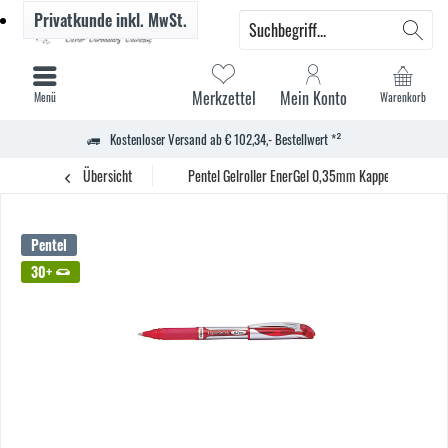
Privatkunde
inkl. MwSt.
Merkzettel
Mein Konto
Menü
Warenkorb
Kostenloser Versand ab € 102,34,- Bestellwert *²
Übersicht
Pentel Gelroller EnerGel 0,35mm Kappenmodell Min
Pentel
30+