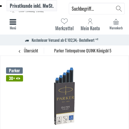
Privatkunde
inkl. MwSt.
Merkzettel
Mein Konto
Menü
Warenkorb
Kostenloser Versand ab € 102,34,- Bestellwert *²
Übersicht
Parker Tintenpatrone QUINK Königsbl 5 St./Pack.
Parker
30+