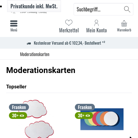
Privatkunde
inkl. MwSt.
Merkzettel
Mein Konto
Menü
Warenkorb
Kostenloser Versand ab € 102,34,- Bestellwert *²
Moderationskarten
Moderationskarten
Topseller
Franken
Franken
30+
30+