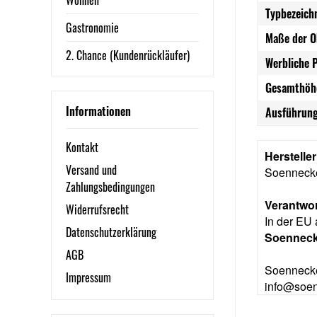
Wohnen
Typbezeich
Gastronomie
Maße der O
2. Chance (Kundenrückläufer)
Werbliche 
Gesamthöh
Informationen
Ausführung
Kontakt
Herstelle
Versand und
Soennec
Zahlungsbedingungen
Verantwor
Widerrufsrecht
In der EU 
Datenschutzerklärung
Soennec
AGB
Soennecke
Impressum
info@soe