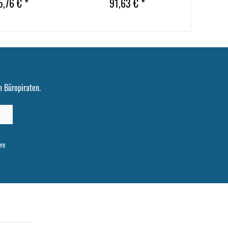
5,76 € *
91,63 € *
 Büropiraten.
ere