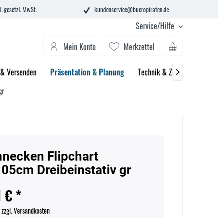
l. gesetzl. MwSt.
kundenservice@bueropiraten.de
Service/Hilfe
Mein Konto
Merkzettel
 & Versenden
Präsentation & Planung
Technik & Zubehör
Tint

gr
necken Flipchart
05cm Dreibeinstativ gr
 € *
.
zzgl. Versandkosten