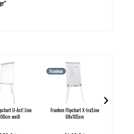
gr"
Franken
magneto
ipchart U-Act! Line
Franken Flipchart X-tra!Line
magnetopla
100cm weiß
68x105cm