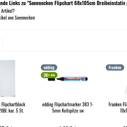
nde Links zu "Soennecken Flipchart 68x105cm Dreibeinstativ 
 Artikel?
tikel von Soennecken
edding
Franken
30+
 Flipchartblock
edding Flipchartmarker 383 1-
Franken Fl
Bl. kar. 5 St.
5mm Keilspitze sw
70x