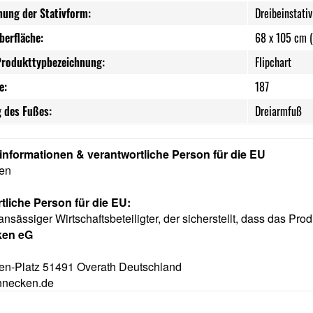
nung der Stativform:
Dreibeinstativ
berfläche:
68 x 105 cm (
Produkttypbezeichnung:
Flipchart
e:
187
 des Fußes:
Dreiarmfuß
rinformationen & verantwortliche Person für die EU
ken
tliche Person für die EU:
ansässiger Wirtschaftsbeteiligter, der sicherstellt, dass das Prod
ken eG
n-Platz 51491 Overath Deutschland
nnecken.de