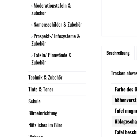
Moderationstafeln &
Zubehör
Namensschilder & Zubehör
Prospekt-/ Infosysteme &
Zubehör
Beschreibung
Tafeln/ Pinnwände &
Zubehör
Trocken abwas
Technik & Zubehör
Tinte & Toner
Farbe des G
höhenverste
Schule
Tafel magn
Büroeinrichtung
Ablagescha
Nützliches im Büro
Tafel besch