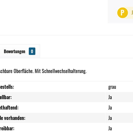
P
Bewertungen
0
chbare Oberfläche. Mit Schnellwechselhalterung.
estells:
grau
llbar:
Ja
ethaftend:
Ja
le vorhanden:
Ja
reibbar:
Ja