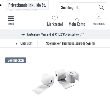
Privatkunde
inkl. MwSt.
Merkzettel
Mein Konto
Menü
Warenkorb
Kostenloser Versand ab € 102,34,- Bestellwert *²
Übersicht
Soennecken Thermokassenrolle 57mmx25m EC ws 5
Soennecken