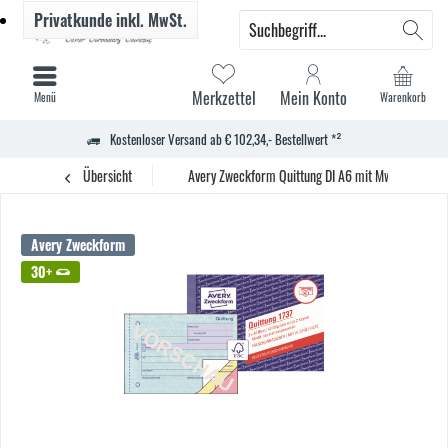
Privatkunde
inkl. MwSt.
Merkzettel
Mein Konto
Menü
Warenkorb
Kostenloser Versand ab € 102,34,- Bestellwert *²
Übersicht
Avery Zweckform Quittung DI A6 mit MwSt SD 3x40
Avery Zweckform
30+