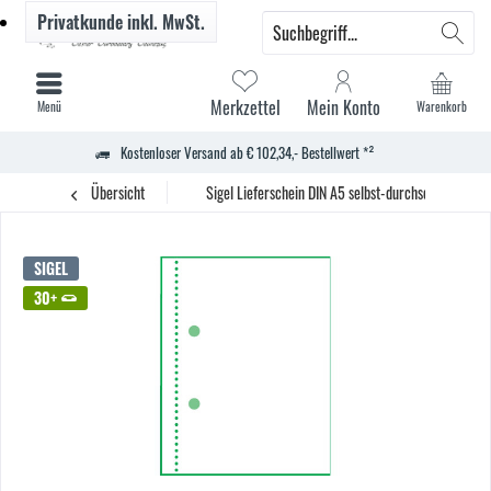
Privatkunde
inkl. MwSt.
Merkzettel
Mein Konto
Menü
Warenkorb
Kostenloser Versand ab € 102,34,- Bestellwert *²
Übersicht
Sigel Lieferschein DIN A5 selbst-durchschr. 3x40Bl
SIGEL
30+