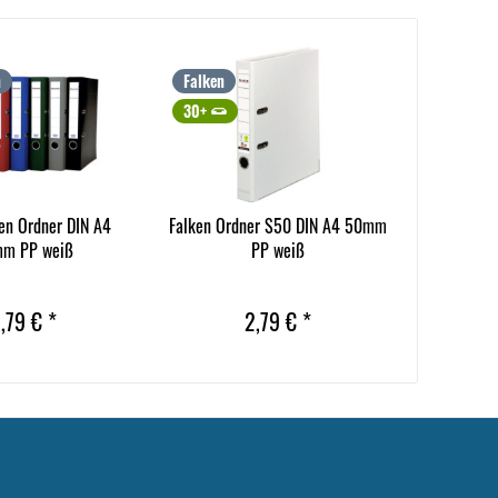
n
Falken
30+
en Ordner DIN A4
Falken Ordner S50 DIN A4 50mm
m PP weiß
PP weiß
,79 € *
2,79 € *