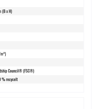
m (B x H)
/m²)
rdship Council® (FSC®)
0 % recycelt