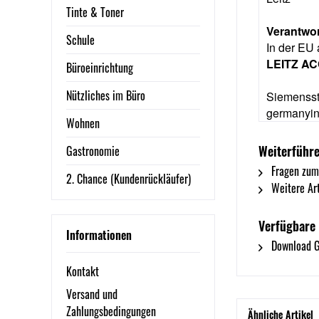
Tinte & Toner
Verantwor
Schule
In der EU 
LEITZ AC
Büroeinrichtung
Nützliches im Büro
Siemensst
germanyi
Wohnen
Weiterführe
Gastronomie
Fragen zum
2. Chance (Kundenrückläufer)
Weitere Art
Verfügbare
Informationen
Download G
Kontakt
Versand und
Zahlungsbedingungen
Ähnliche Artikel