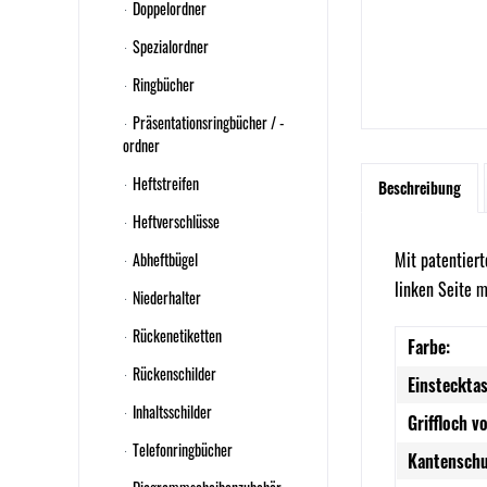
Doppelordner
Spezialordner
Ringbücher
Präsentationsringbücher / -
ordner
Heftstreifen
Beschreibung
Heftverschlüsse
Mit patentier
Abheftbügel
linken Seite m
Niederhalter
Rückenetiketten
Farbe:
Rückenschilder
Einsteckta
Inhaltsschilder
Griffloch v
Telefonringbücher
Kantenschu