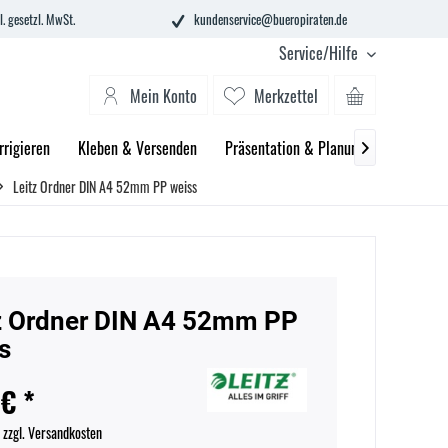
l. gesetzl. MwSt.
kundenservice@bueropiraten.de
Service/Hilfe
Mein Konto
Merkzettel
rrigieren
Kleben & Versenden
Präsentation & Planung
Technik 

Leitz Ordner DIN A4 52mm PP weiss
z Ordner DIN A4 52mm PP
s
 € *
.
zzgl. Versandkosten