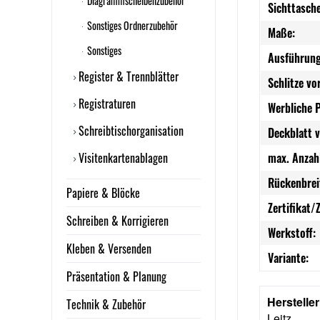
Diagrammscheibenzubehör
Sichttasch
Sonstiges Ordnerzubehör
Maße:
Sonstiges
Ausführung
Register & Trennblätter
Schlitze vo
Registraturen
Werbliche 
Schreibtischorganisation
Deckblatt 
Visitenkartenablagen
max. Anzahl
Rückenbrei
Papiere & Blöcke
Zertifikat/
Schreiben & Korrigieren
Werkstoff:
Kleben & Versenden
Variante:
Präsentation & Planung
Herstelle
Technik & Zubehör
Leitz