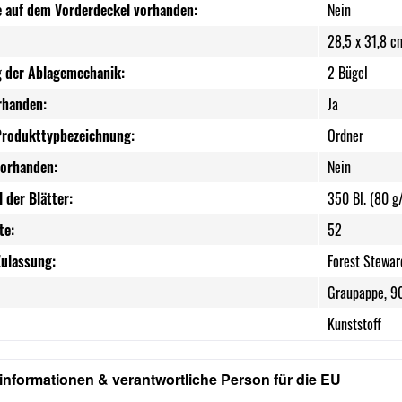
e auf dem Vorderdeckel vorhanden:
Nein
28,5 x 31,8 c
 der Ablagemechanik:
2 Bügel
rhanden:
Ja
Produkttypbezeichnung:
Ordner
vorhanden:
Nein
 der Blätter:
350 Bl. (80 g
te:
52
Zulassung:
Forest Stewa
Graupappe, 9
Kunststoff
rinformationen & verantwortliche Person für die EU