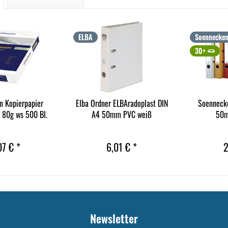
ELBA
Soennecke
30+
 Kopierpapier
Elba Ordner ELBAradoplast DIN
Soenneck
 80g ws 500 Bl.
A4 50mm PVC weiß
50m
07 € *
6,01 € *
2
Newsletter