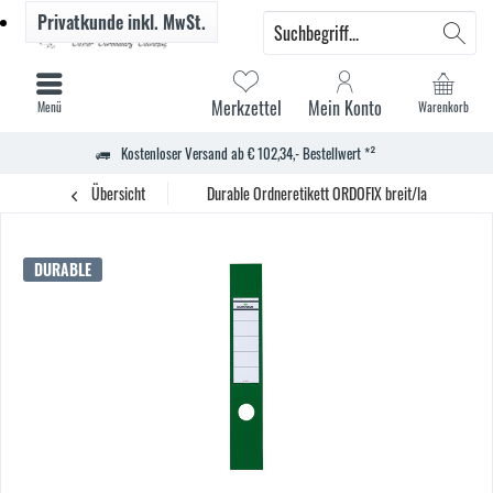
Privatkunde
inkl. MwSt.
Merkzettel
Mein Konto
Menü
Warenkorb
Kostenloser Versand ab € 102,34,- Bestellwert *²
Übersicht
Durable Ordneretikett ORDOFIX breit/lang gn 10 St.
DURABLE