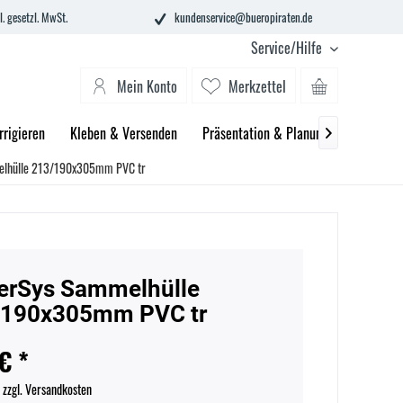
l. gesetzl. MwSt.
kundenservice@bueropiraten.de
Service/Hilfe
Mein Konto
Merkzettel
rrigieren
Kleben & Versenden
Präsentation & Planung
Technik 

elhülle 213/190x305mm PVC tr
erSys Sammelhülle
/190x305mm PVC tr
€ *
.
zzgl. Versandkosten