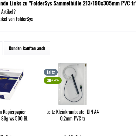
ende Links zu "FolderSys Sammelhülle 213/190x305mm PVC tr
 Artikel?
ikel von FolderSys
Kunden kauften auch
Leitz
30+
 Kopierpapier
Leitz Kleinkrambeutel DIN A4
 80g ws 500 Bl.
0,2mm PVC tr