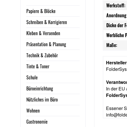
Werkstoff:
Papiere & Blöcke
Anordnung 
Schreiben & Korrigieren
Dicke der F
Kleben & Versenden
Werbliche 
Präsentation & Planung
Maße:
Technik & Zubehör
Herstelle
Tinte & Toner
FolderSy
Schule
Verantwor
Büroeinrichtung
In der EU 
FolderS
Nützliches im Büro
Essener S
Wohnen
info@fold
Gastronomie