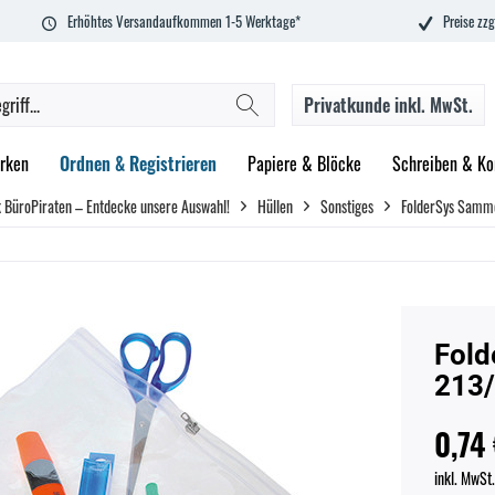
Erhöhtes Versandaufkommen 1-5 Werktage*
Preise zzg
Privatkunde
inkl. MwSt.
rken
Ordnen & Registrieren
Papiere & Blöcke
Schreiben & Ko
 BüroPiraten – Entdecke unsere Auswahl!
Hüllen
Sonstiges
FolderSys Samm
Fold
213
0,74 
inkl. MwSt