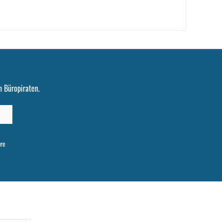
 Büropiraten.
ere