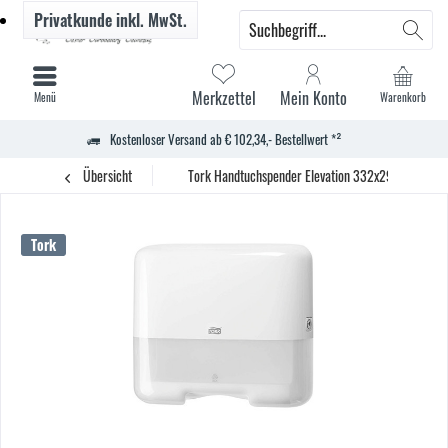
Privatkunde
inkl. MwSt.
Merkzettel
Mein Konto
Menü
Warenkorb
Kostenloser Versand ab € 102,34,- Bestellwert *²
Übersicht
Tork Handtuchspender Elevation 332x291x135mm
Tork