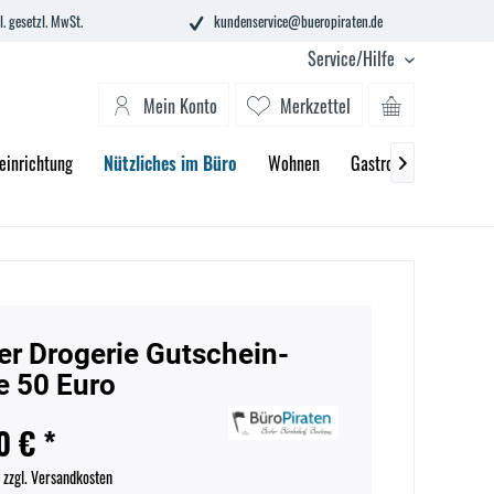
l. gesetzl. MwSt.
kundenservice@bueropiraten.de
Service/Hilfe
Mein Konto
Merkzettel
einrichtung
Nützliches im Büro
Wohnen
Gastronomie
2. C

er Drogerie Gutschein-
e 50 Euro
0 € *
.
zzgl. Versandkosten