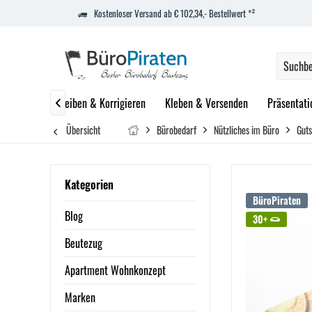
Kostenloser Versand ab € 102,34,- Bestellwert *²
Blöcke
Schreiben & Korrigieren
Kleben & Versenden
Präsentati

Übersicht
Bürobedarf
Nützliches im Büro
Guts
Kategorien
BüroPiraten
Blog
30+
Beutezug
Apartment Wohnkonzept
Marken