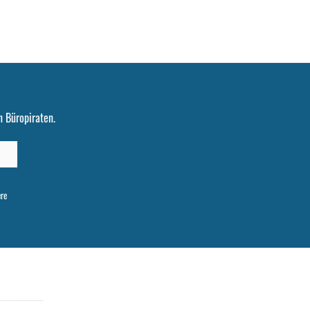
 Büropiraten.
ere