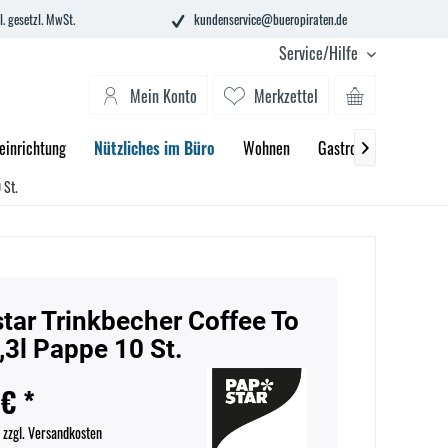
l. gesetzl. MwSt.
kundenservice@bueropiraten.de
Service/Hilfe
Mein Konto
Merkzettel
einrichtung
Nützliches im Büro
Wohnen
Gastronomie
2. C

 St.
tar Trinkbecher Coffee To
,3l Pappe 10 St.
 € *
.
zzgl. Versandkosten