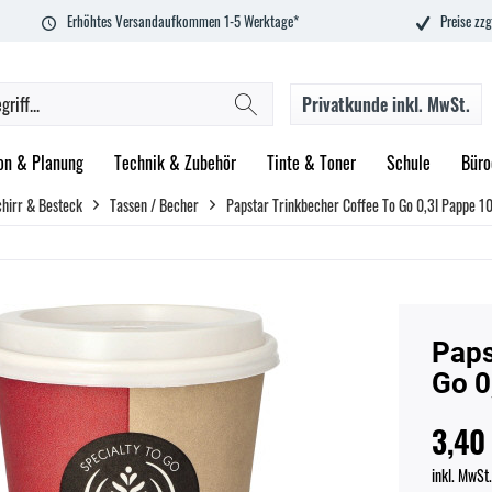
Erhöhtes Versandaufkommen 1-5 Werktage*
Preise zzg
Privatkunde
inkl. MwSt.
on & Planung
Technik & Zubehör
Tinte & Toner
Schule
Büro
hirr & Besteck
Tassen / Becher
Papstar Trinkbecher Coffee To Go 0,3l Pappe 10
Paps
Go 0
3,40
inkl. MwSt