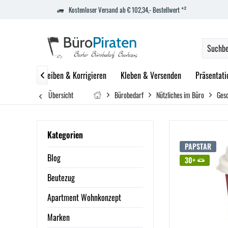
Kostenloser Versand ab € 102,34,- Bestellwert *²
Blöcke
Schreiben & Korrigieren
Kleben & Versenden
Präsentati

Übersicht
Bürobedarf
Nützliches im Büro
Gesc
Kategorien
PAPSTAR
Blog
30+
Beutezug
Apartment Wohnkonzept
Marken