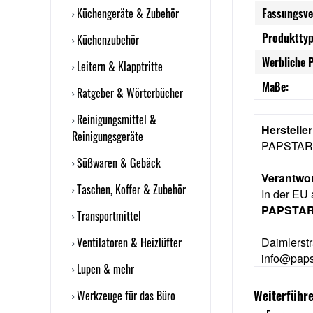
Küchengeräte & Zubehör
Fassungsve
Produkttyp
Küchenzubehör
Werbliche 
Leitern & Klapptritte
Maße:
Ratgeber & Wörterbücher
Reinigungsmittel &
Herstelle
Reinigungsgeräte
PAPSTAR
Süßwaren & Gebäck
Verantwor
Taschen, Koffer & Zubehör
In der EU 
PAPSTA
Transportmittel
Ventilatoren & Heizlüfter
Daimlerst
info@paps
Lupen & mehr
Weiterführe
Werkzeuge für das Büro