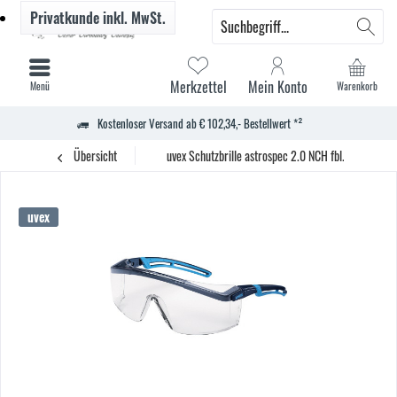
Privatkunde
inkl. MwSt.
Merkzettel
Mein Konto
Menü
Warenkorb
Kostenloser Versand ab € 102,34,- Bestellwert *²
Übersicht
uvex Schutzbrille astrospec 2.0 NCH fbl. bl/hbl
uvex