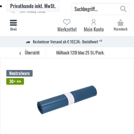
Privatkunde
inkl. MwSt.
Merkzettel
Mein Konto
Menü
Warenkorb
Kostenloser Versand ab € 102,34,- Bestellwert *²
Übersicht
Müllsack 120l blau 25 St./Pack.
Neutralware
30+