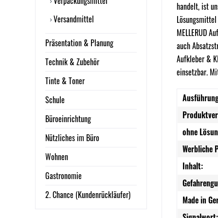
Verpackungsmittel
handelt, ist 
Versandmittel
Lösungsmittel
MELLERUD Aufk
Präsentation & Planung
auch Absatzstr
Aufkleber & Kl
Technik & Zubehör
einsetzbar. Mi
Tinte & Toner
Ausführung
Schule
Produktve
Büroeinrichtung
ohne Lösun
Nützliches im Büro
Werbliche 
Wohnen
Inhalt:
Gastronomie
Gefahrengu
2. Chance (Kundenrückläufer)
Made in Ge
Signalwort: