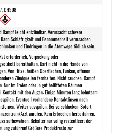
7, GHS08
nd Dampf leicht entzündbar. Verursacht schwere
 Kann Schläfrigkeit und Benommenheit verursachen.
chlucken und Eindringen in die Atemwege tödlich sein.
 Rat erforderlich, Verpackung oder
setikett bereithalten. Darf nicht in die Hände von
gen. Von Hitze, heißen Oberflächen, Funken, offenen
nderen Zündquellen fernhalten. Nicht rauchen. Dampf
n. Nur im Freien oder in gut belüfteten Räumen
i Kontakt mit den Augen: Einige Minuten lang behutsam
sspülen. Eventuell vorhandene Kontaktlinsen nach
ntfernen. Weiter ausspülen. Bei verschlucken: Sofort
onszentrum/Arzt anrufen. Kein Erbrechen herbeiführen.
uss aufbewahren. Behälter nur völlig restentleert der
lung zuführen! Größere Produktreste zur