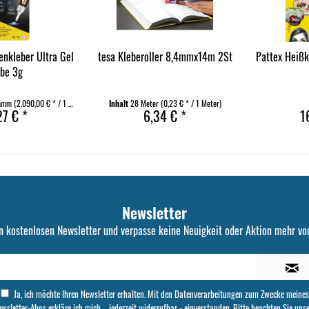
enkleber Ultra Gel
tesa Kleberoller 8,4mmx14m 2St
Pattex Heißk
be 3g
ramm
(2.090,00 € * / 1 Kilogramm)
Inhalt
28 Meter
(0,23 € * / 1 Meter)
27 € *
6,34 € *
1
Newsletter
n kostenlosen Newsletter und verpasse keine Neuigkeit oder Aktion mehr von
Ja, ich möchte Ihren Newsletter erhalten. Mit den Datenverarbeitungen zum Zwecke meines
wsletter-Abos erkläre ich mich – jederzeit widerrufbar - einverstanden. Bitte beachten Sie uns