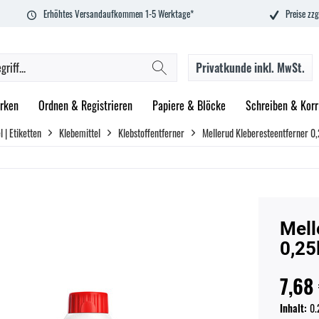
Erhöhtes Versandaufkommen 1-5 Werktage*
Preise zzg
Privatkunde
inkl. MwSt.
rken
Ordnen & Registrieren
Papiere & Blöcke
Schreiben & Korr
 | Etiketten
Klebemittel
Klebstoffentferner
Mellerud Kleberesteentferner 0,
Mell
0,25
7,68 
Inhalt:
0.