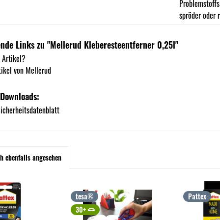
Problemstoffs
spröder oder r
nde Links zu "Mellerud Kleberesteentferner 0,25l"
 Artikel?
ikel von Mellerud
 Downloads:
cherheitsdatenblatt
h ebenfalls angesehen
tesa®
Pattex
30+