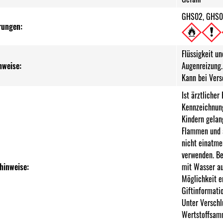
GHS02, GHS0
rungen:
Flüssigkeit u
nweise:
Augenreizung.
Kann bei Vers
Ist ärztlicher
Kennzeichnung
Kindern gelan
Flammen und a
nicht einatme
verwenden. Be
hinweise:
mit Wasser au
Möglichkeit e
Giftinformati
Unter Verschl
Wertstoffsamm