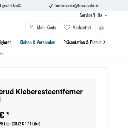
l. gesetzl. MwSt.
kundenservice@bueropiraten.de
Service/Hilfe
Mein Konto
Merkzettel
igieren
Kleben & Versenden
Präsentation & Planung
Technik 

25l
erud Kleberesteentferner
l
€ *
25 Liter (
30,72 €
* / 1 Liter)