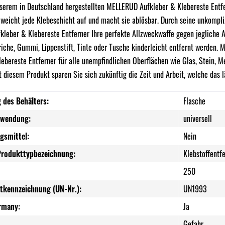
unserem in Deutschland hergestellten MELLERUD Aufkleber & Klebereste Entf
 weicht jede Klebeschicht auf und macht sie ablösbar. Durch seine unkompli
leber & Klebereste Entferner Ihre perfekte Allzweckwaffe gegen jegliche A
iche, Gummi, Lippenstift, Tinte oder Tusche kinderleicht entfernt werden. 
ebereste Entferner für alle unempfindlichen Oberflächen wie Glas, Stein, M
t diesem Produkt sparen Sie sich zukünftig die Zeit und Arbeit, welche das 
 des Behälters:
Flasche
rwendung:
universell
gsmittel:
Nein
Produkttypbezeichnung:
Klebstoffentf
250
tkennzeichnung (UN-Nr.):
UN1993
rmany:
Ja
Gefahr