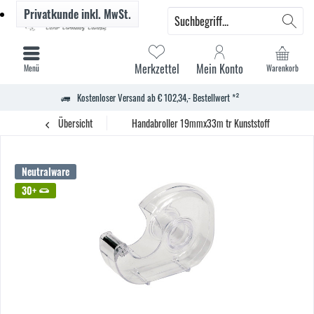
Privatkunde
inkl. MwSt.
Merkzettel
Mein Konto
Menü
Warenkorb
Kostenloser Versand ab € 102,34,- Bestellwert *²
Übersicht
Handabroller 19mmx33m tr Kunststoff unbestückt
Neutralware
30+