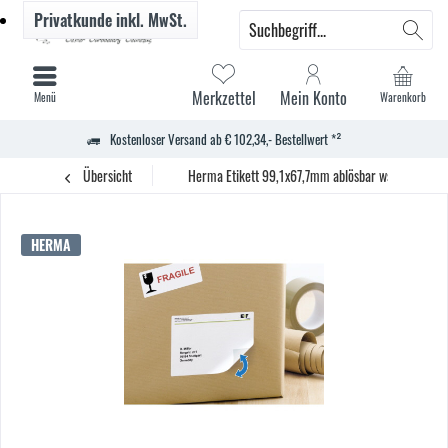
Privatkunde
inkl. MwSt.
Merkzettel
Mein Konto
Menü
Warenkorb
Kostenloser Versand ab € 102,34,- Bestellwert *²
Übersicht
Herma Etikett 99,1x67,7mm ablösbar ws 200 St.
HERMA