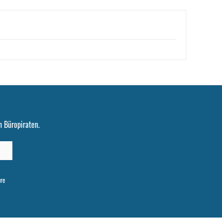
 Büropiraten.
ere