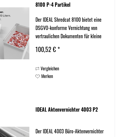
8100 P-4 Partikel
Der IDEAL Shredcat 8100 bietet eine
DSGVO-konforme Vernichtung von
vertraulichen Dokumenten für kleine
Büros und Homeoffices. Sein leiser
100,52 € *
Betrieb sorgt für eine angenehme
Arbeitsatmosphäre, ideal für
Vergleichen
konzentriertes Arbeiten. Die...
Merken
IDEAL Aktenvernichter 4003 P2
Der IDEAL 4003 Büro-Aktenvernichter