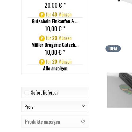
20,00 € *
für
40
Münzen
P
Gutschein Einkaufen & ...
10,00 € *
für
20
Münzen
P
Müller Drogerie Gutsch...
IDEAL
10,00 € *
für
20
Münzen
P
Alle anzeigen
Sofort lieferbar
Preis
Produkte anzeigen
von
8,43 €
bis
2925,37 €