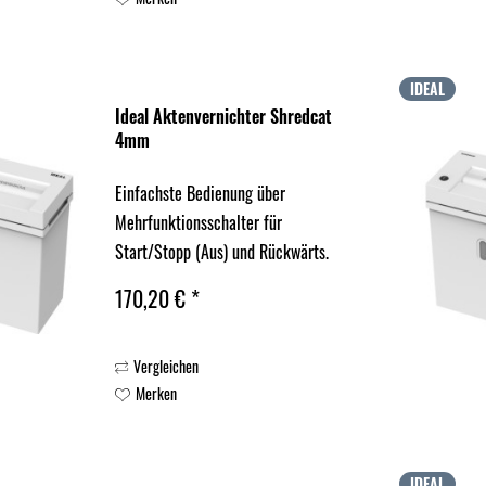
Papierstaus...
IDEAL
Ideal Aktenvernichter Shredcat
4mm
Einfachste Bedienung über
Mehrfunktionsschalter für
Start/Stopp (Aus) und Rückwärts.
Lichtschranke für automatischen
170,20 € *
Start/Stopp. Arbeitsbreite 220 mm.
Reversierfunktion gegen Papierstau.
Vergleichen
Leiser und starker Motor für hohe...
Merken
IDEAL