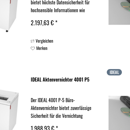
bietet höchste Datensicherheit für
hochsensible Informationen wie
Finanzdaten, medizinische Unterlagen
2.197,63 € *
oder vertrauliche Geschäftsberichte,
auch im Dauerbetrieb. Mit dem feinen
Vergleichen
Partikelschnitt erfüllt...
Merken
IDEAL
IDEAL Aktenvernichter 4001 P5
Der IDEAL 4001 P-5 Büro-
Aktenvernichter bietet zuverlässige
Sicherheit für die Vernichtung
sensibler Dokumente wie
1.988,93 € *