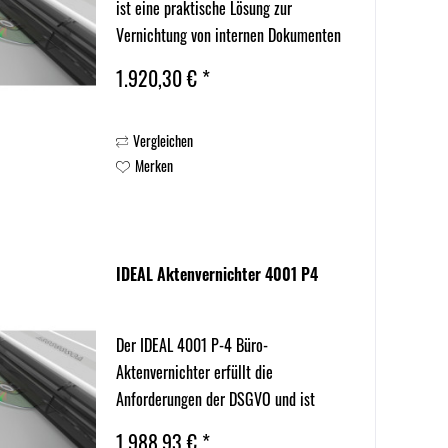
ist eine praktische Lösung zur
Vernichtung von internen Dokumenten
ohne sensible Daten, auch im
1.920,30 € *
Dauerbetrieb. Mit seinem
Streifenschnitt eignet er sich ideal
Vergleichen
für den täglichen Bürogebrauch, um
Merken
Notizen,...
IDEAL Aktenvernichter 4001 P4
Der IDEAL 4001 P-4 Büro-
Aktenvernichter erfüllt die
Anforderungen der DSGVO und ist
perfekt für die Vernichtung
1.988,93 € *