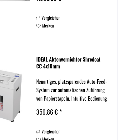
vertraulicher Dokumente wie
Kundendaten, Personalakten oder
Vergleichen
internen Berichten, auch im
Merken
Dauerbetrieb. Die innovative ECC+...
IDEAL Aktenvernichter Shredcat
CC 4x10mm
Neuartiges, platzsparendes Auto-Feed-
System zur automatischen Zuführung
von Papierstapeln. Intuitive Bedienung
durch neues LCD-Display mit Anzeige
359,86 € *
des Betriebsstatus. Drucktasten für
Vorwärtslauf / Stopp / Rückwärtslauf.
Vergleichen
Autostart und...
Merken