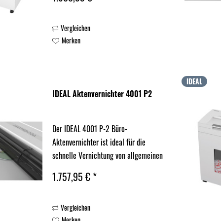
Finanzberichte, medizinische
Unterlagen oder Unternehmensdaten,
Vergleichen
auch im Dauerbetrieb. Die ECC+
Merken
Kapazitätskontrolle...
IDEAL
IDEAL Aktenvernichter 4001 P2
Der IDEAL 4001 P-2 Büro-
Aktenvernichter ist ideal für die
schnelle Vernichtung von allgemeinen
Dokumenten wie Entwürfen oder
1.757,95 € *
internen Notizen, auch im
Dauerbetrieb. Die erweiterte ECC+
Vergleichen
Kapazitätskontrolle verhindert
Merken