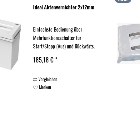
Ideal Aktenvernichter 2x12mm
Einfachste Bedienung über
Mehrfunktionsschalter für
Start/Stopp (Aus) und Rückwärts.
Lichtschranke für automatischen
185,18 € *
Start/Stopp. Reversierfunktion gegen
Papierstau. Leiser und starker Motor
Vergleichen
für hohe Schnittleistung. Zeitloses,
Merken
modernes...