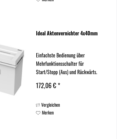
Ideal Aktenvernichter 4x40mm
Einfachste Bedienung über
Mehrfunktionsschalter für
Start/Stopp (Aus) und Rückwärts.
Lichtschranke für automatischen
172,06 € *
Start/Stopp. Reversierfunktion gegen
Papierstau. Leiser und starker Motor
Vergleichen
für hohe Schnittleistung. Zeitloses,
Merken
modernes...