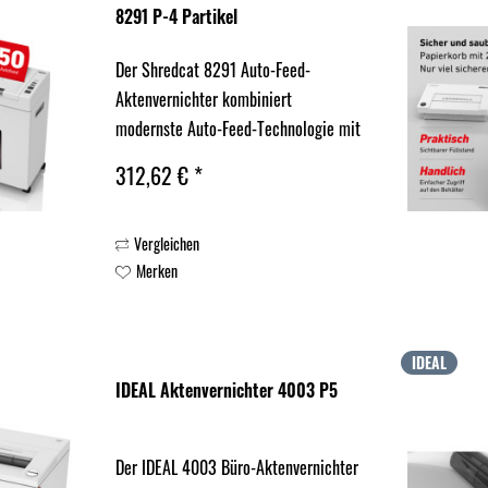
8291 P-4 Partikel
Der Shredcat 8291 Auto-Feed-
Aktenvernichter kombiniert
modernste Auto-Feed-Technologie mit
höchster Sicherheitsstufe für
312,62 € *
vertrauliche Dokumente. Mit
Sicherheitsstufe P-4 und
Vergleichen
Partikelschnitt erfüllt der
Merken
Aktenvernichter die Anforderungen...
IDEAL
IDEAL Aktenvernichter 4003 P5
Der IDEAL 4003 Büro-Aktenvernichter