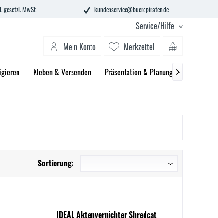
l. gesetzl. MwSt.
kundenservice@bueropiraten.de
Service/Hilfe
Mein Konto
Merkzettel
igieren
Kleben & Versenden
Präsentation & Planung
Technik &

Sortierung:
IDEAL Aktenvernichter Shredcat