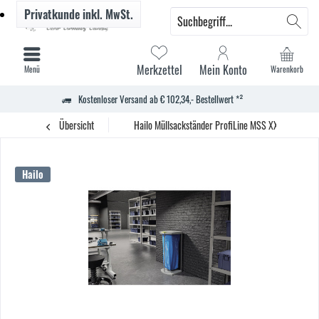
Privatkunde
inkl. MwSt.
Merkzettel
Mein Konto
Menü
Warenkorb
Kostenloser Versand ab € 102,34,- Bestellwert *²
Übersicht
Hailo Müllsackständer ProfiLine MSS XXXL gr
Hailo