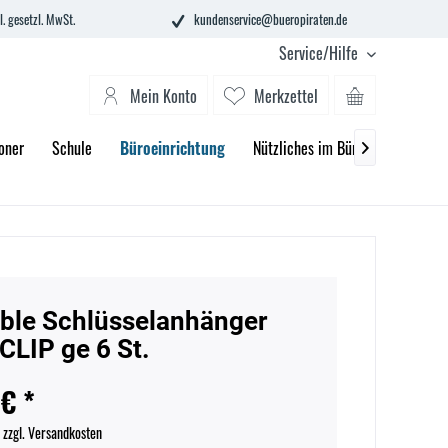
l. gesetzl. MwSt.
kundenservice@bueropiraten.de
Service/Hilfe
Mein Konto
Merkzettel
oner
Schule
Büroeinrichtung
Nützliches im Büro
Wohnen

ble Schlüsselanhänger
CLIP ge 6 St.
 € *
.
zzgl. Versandkosten