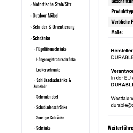
Beschriftu
Motortische Steh/Sitz
Produkttyp
Outdoor Möbel
Werbliche 
Schilder & Orientierung
Maße:
Schränke
Flügeltürenschränke
Herstelle
DURABLE 
Hängeregistraturschränke
Lockerschränke
Verantwor
In der EU 
Schlüsselschränke &
DURABLE
Zubehör
Schrankmöbel
Westfalen
durable@d
Schubladenschränke
Sonstige Schränke
Weiterführe
Schränke