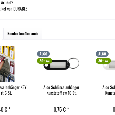
 Artikel?
tikel von DURABLE
Kunden kauften auch
ALCO
ALCO
30+
30+
üsselanhänger KEY
Alco Schlüsselanhänger
Alco Sc
 rt 6 St.
Kunststoff sw 10 St.
Kunsts
40 € *
0,75 € *
0