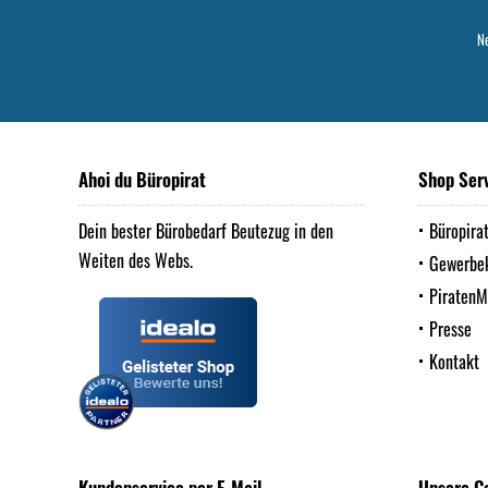
Ne
Ahoi du Büropirat
Shop Ser
Dein bester Bürobedarf Beutezug in den
Büropira
Weiten des Webs.
Gewerbe
Piraten
Presse
Kontakt
Kundenservice per E-Mail
Unsere C