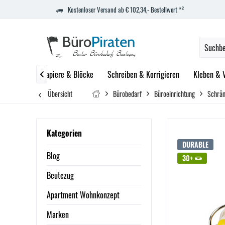
Kostenloser Versand ab € 102,34,- Bestellwert *²
istrieren
Papiere & Blöcke
Schreiben & Korrigieren
Kleben & 

Übersicht
Bürobedarf
Büroeinrichtung
Schrä
Kategorien
DURABLE
Blog
30+
Beutezug
Apartment Wohnkonzept
Marken