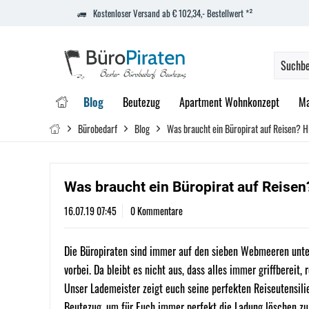
Kostenloser Versand ab € 102,34,- Bestellwert *²
Blog
Beutezug
Apartment Wohnkonzept
Ma
Bürobedarf
Blog
Was braucht ein Büropirat auf Reisen? Hi
Was braucht ein Büropirat auf Reisen?
16.07.19 07:45
0 Kommentare
Die Büropiraten sind immer auf den sieben Webmeeren unte
vorbei. Da bleibt es nicht aus, dass alles immer griffbereit,
Unser Lademeister zeigt euch seine perfekten Reiseutensili
Beutezug, um für Euch immer perfekt die Ladung löschen zu