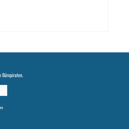
 Büropiraten.
ere