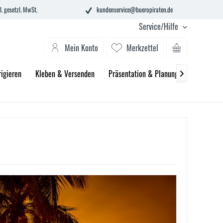
l. gesetzl. MwSt.
kundenservice@bueropiraten.de
Service/Hilfe
Mein Konto
Merkzettel
igieren
Kleben & Versenden
Präsentation & Planung
Technik &
