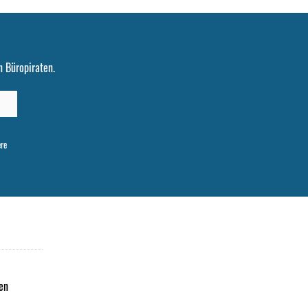
 Büropiraten.
ere
en