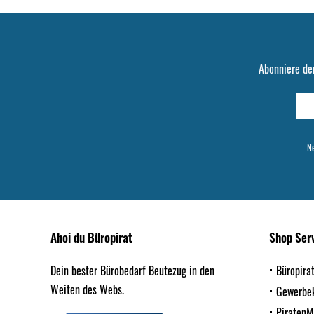
Abonniere de
Ne
Ahoi du Büropirat
Shop Ser
Dein bester Bürobedarf Beutezug in den
Büropira
Weiten des Webs.
Gewerbe
Piraten