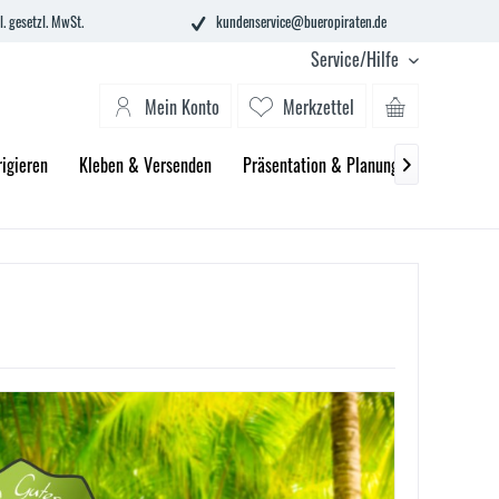
l. gesetzl. MwSt.
kundenservice@bueropiraten.de
Service/Hilfe
Mein Konto
Merkzettel
igieren
Kleben & Versenden
Präsentation & Planung
Technik &
