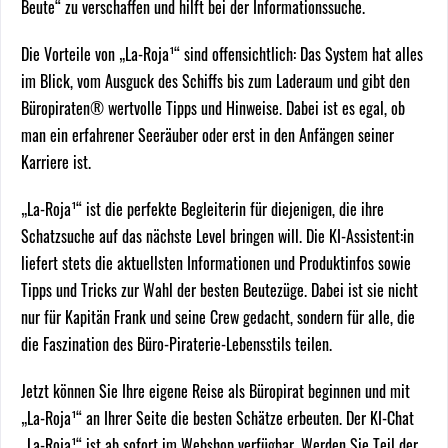
Beute“ zu verschaffen und hilft bei der Informationssuche.
Die Vorteile von „La-Roja¹“ sind offensichtlich: Das System hat alles
im Blick, vom Ausguck des Schiffs bis zum Laderaum und gibt den
Büropiraten® wertvolle Tipps und Hinweise. Dabei ist es egal, ob
man ein erfahrener Seeräuber oder erst in den Anfängen seiner
Karriere ist.
„La-Roja¹“ ist die perfekte Begleiterin für diejenigen, die ihre
Schatzsuche auf das nächste Level bringen will. Die KI-Assistent:in
liefert stets die aktuellsten Informationen und Produktinfos sowie
Tipps und Tricks zur Wahl der besten Beutezüge. Dabei ist sie nicht
nur für Kapitän Frank und seine Crew gedacht, sondern für alle, die
die Faszination des Büro-Piraterie-Lebensstils teilen.
Jetzt können Sie Ihre eigene Reise als Büropirat beginnen und mit
„La-Roja¹“ an Ihrer Seite die besten Schätze erbeuten. Der KI-Chat
„La-Roja¹“ ist ab sofort im Webshop verfügbar. Werden Sie Teil der