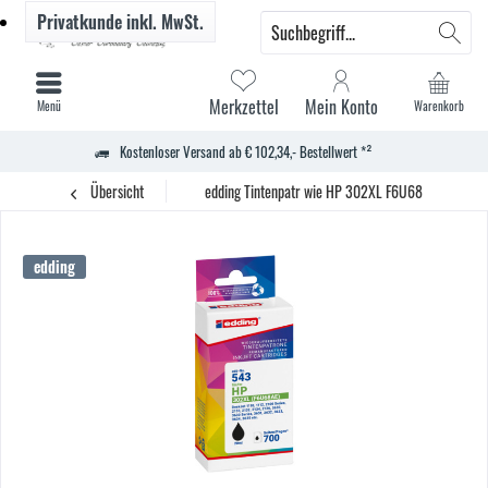
Privatkunde
inkl. MwSt.
Merkzettel
Mein Konto
Menü
Warenkorb
Kostenloser Versand ab € 102,34,- Bestellwert *²
Übersicht
edding Tintenpatr wie HP 302XL F6U68AE sw
edding