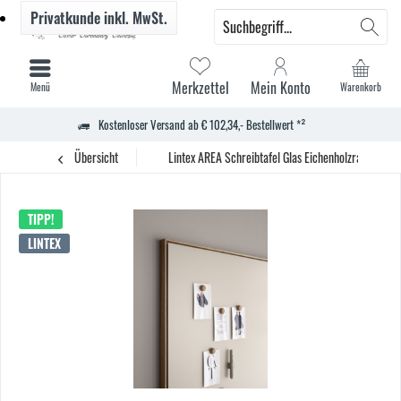
Privatkunde
inkl. MwSt.
Merkzettel
Mein Konto
Menü
Warenkorb
Kostenloser Versand ab € 102,34,- Bestellwert *²
Übersicht
Lintex AREA Schreibtafel Glas Eichenholzrahmen m
TIPP!
LINTEX