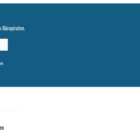
 Büropiraten.
ere
en