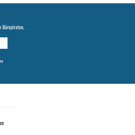
 Büropiraten.
ere
en