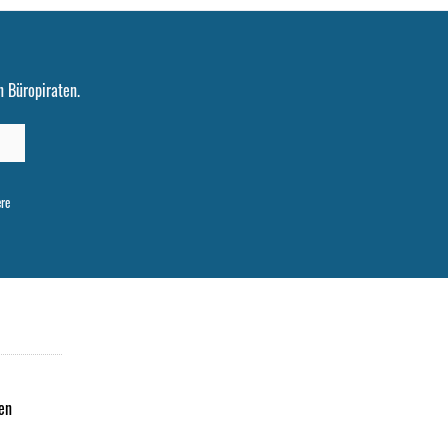
 Büropiraten.
ere
en