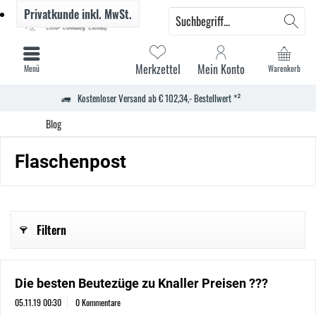
Privatkunde
inkl. MwSt.
Merkzettel
Mein Konto
Menü
Warenkorb
Kostenloser Versand ab € 102,34,- Bestellwert *²
Blog
Flaschenpost
Filtern
Die besten Beutezüge zu Knaller Preisen ???
05.11.19 00:30
0 Kommentare