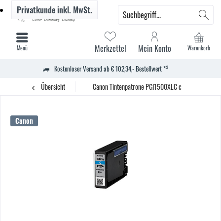
Privatkunde
inkl. MwSt.
Merkzettel
Mein Konto
Menü
Warenkorb
Kostenloser Versand ab € 102,34,- Bestellwert *²
Übersicht
Canon Tintenpatrone PGI1500XLC c
Canon