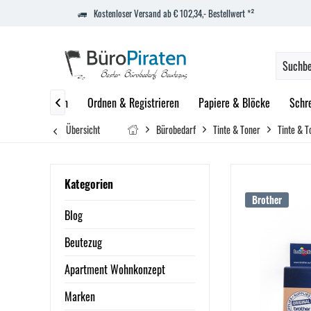
Kostenloser Versand ab € 102,34,- Bestellwert *²
zept
Marken
Ordnen & Registrieren
Papiere & Blöcke
Schr

Übersicht
Bürobedarf
Tinte & Toner
Tinte & T
Kategorien
Brother
Blog
Beutezug
Apartment Wohnkonzept
Marken