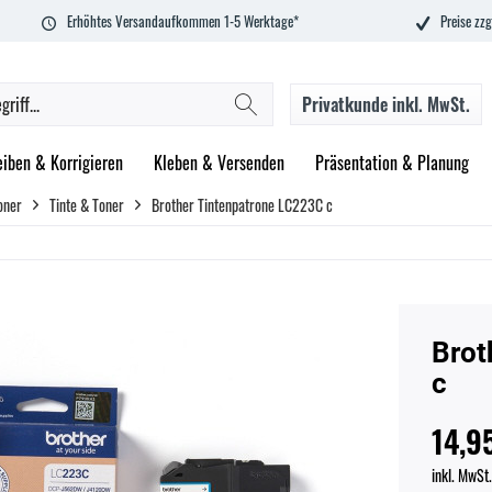
Erhöhtes Versandaufkommen 1-5 Werktage*
Preise zzg
Privatkunde
inkl. MwSt.
eiben & Korrigieren
Kleben & Versenden
Präsentation & Planung
oner
Tinte & Toner
Brother Tintenpatrone LC223C c
Brot
c
14,9
inkl. MwSt