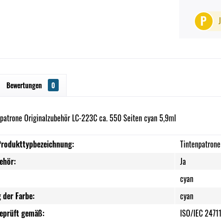
P
Bewertungen
0
npatrone Originalzubehör LC-223C ca. 550 Seiten cyan 5,9ml
Produkttypbezeichnung:
Tintenpatrone
ehör:
Ja
cyan
 der Farbe:
cyan
geprüft gemäß:
ISO/IEC 2471