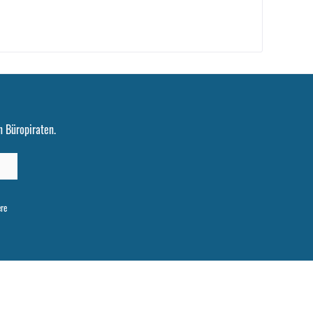
 Büropiraten.
ere