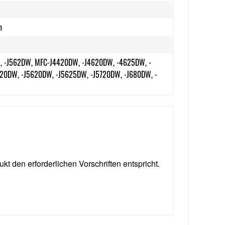
n
, -J562DW, MFC-J4420DW, -J4620DW, -4625DW, -
20DW, -J5620DW, -J5625DW, -J5720DW, -J680DW, -
ukt den erforderlichen Vorschriften entspricht.