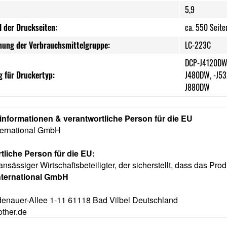
5,9
l der Druckseiten:
ca. 550 Seite
nung der Verbrauchsmittelgruppe:
LC-223C
DCP-J4120DW
 für Druckertyp:
J480DW, -J53
J880DW
rinformationen & verantwortliche Person für die EU
nternational GmbH
tliche Person für die EU:
ansässiger Wirtschaftsbeteiligter, der sicherstellt, dass das Prod
nternational GmbH
enauer-Allee 1-11 61118 Bad Vilbel Deutschland
other.de