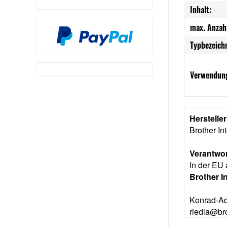
Inhalt:
max. Anzah
Typbezeich
Verwendung
Herstelle
Brother I
Verantwor
In der EU 
Brother I
Konrad-Ad
riedla@br