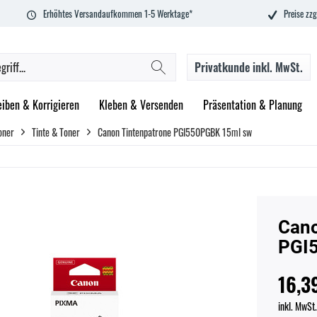
Erhöhtes Versandaufkommen 1-5 Werktage*
Preise zzg
Privatkunde
inkl. MwSt.
eiben & Korrigieren
Kleben & Versenden
Präsentation & Planung
oner
Tinte & Toner
Canon Tintenpatrone PGI550PGBK 15ml sw
Cano
PGI
16,3
inkl. MwSt