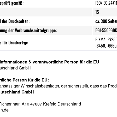
geprüft gemäß:
ISO/IEC 2471
15
l der Druckseiten:
ca. 300 Seite
nung der Verbrauchsmittelgruppe:
PGI-550PGBK
PIXMA iP7250
 für Druckertyp:
-6450, -6650,
rinformationen & verantwortliche Person für die EU
utschland GmbH
tliche Person für die EU:
ansässiger Wirtschaftsbeteiligter, der sicherstellt, dass das Prod
eutschland GmbH
Fichtenhain A10 47807 Krefeld Deutschland
n.de