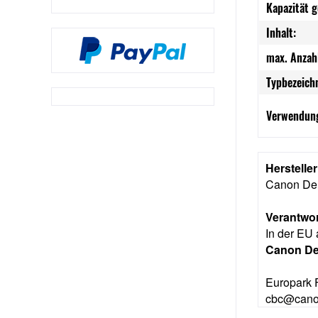
Kapazität 
Inhalt:
max. Anzah
Typbezeich
Verwendung
Herstelle
Canon De
Verantwor
In der EU 
Canon D
Europark 
cbc@cano