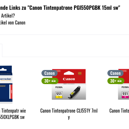
ende Links zu "Canon Tintenpatrone PGI550PGBK 15ml sw"
 Artikel?
ikel von Canon
Canon
Canon
30+
30+
 Tintenpatr wie
Canon Tintenpatrone CLI551Y 7ml
Canon Tint
550XLPGBK sw
y