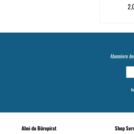
2,
Abonniere de
Ne
Ahoi du Büropirat
Shop Ser