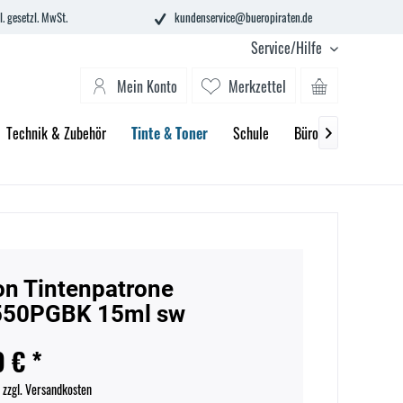
l. gesetzl. MwSt.
kundenservice@bueropiraten.de
Service/Hilfe
Mein Konto
Merkzettel
Technik & Zubehör
Tinte & Toner
Schule
Büroeinrichtung

n Tintenpatrone
550PGBK 15ml sw
9 € *
.
zzgl. Versandkosten