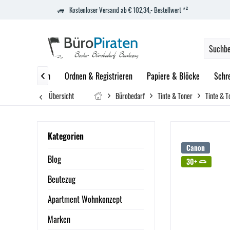
Kostenloser Versand ab € 102,34,- Bestellwert *²
zept
Marken
Ordnen & Registrieren
Papiere & Blöcke
Schr

Übersicht
Bürobedarf
Tinte & Toner
Tinte & T
Kategorien
Canon
Blog
30+
Beutezug
Apartment Wohnkonzept
Marken