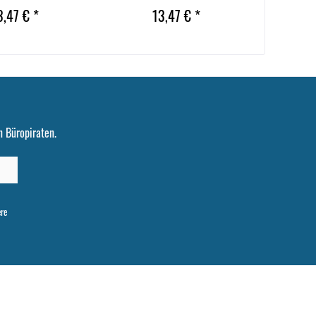
3,47 € *
13,47 € *
 Büropiraten.
ere