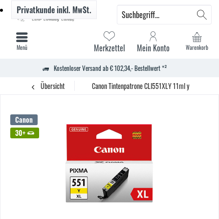
Privatkunde
inkl. MwSt.
Merkzettel
Mein Konto
Menü
Warenkorb
Kostenloser Versand ab € 102,34,- Bestellwert *²
Übersicht
Canon Tintenpatrone CLI551XLY 11ml y
Canon
30+