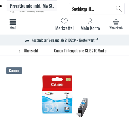
Privatkunde
inkl. MwSt.
Merkzettel
Mein Konto
Menü
Warenkorb
Kostenloser Versand ab € 102,34,- Bestellwert *²
Übersicht
Canon Tintenpatrone CLI521C 9ml c
Canon