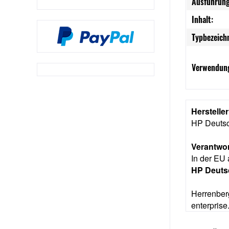
Ausführung
Inhalt:
Typbezeich
Verwendung
Herstelle
HP Deuts
Verantwor
In der EU 
HP Deut
Herrenber
enterpris