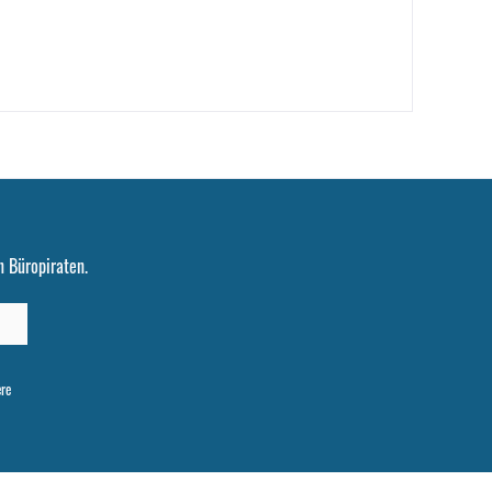
 Büropiraten.
ere