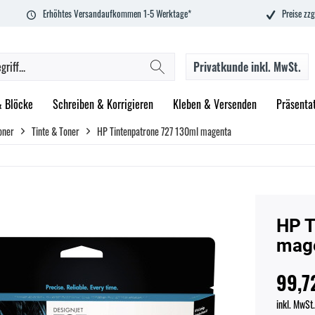
Erhöhtes Versandaufkommen 1-5 Werktage*
Preise zzg
Privatkunde
inkl. MwSt.
& Blöcke
Schreiben & Korrigieren
Kleben & Versenden
Präsenta
oner
Tinte & Toner
HP Tintenpatrone 727 130ml magenta
HP T
mag
99,7
inkl. MwSt