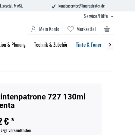
l. gesetzl. MwSt.
kundenservice@bueropiraten.de
Service/Hilfe
Mein Konto
Merkzettel
tion & Planung
Technik & Zubehör
Tinte & Toner
Schule
Bü

intenpatrone 727 130ml
enta
2 € *
.
zzgl. Versandkosten