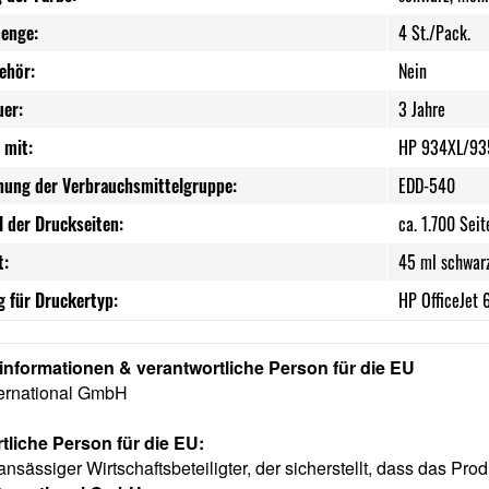
enge:
4 St./Pack.
ehör:
Nein
uer:
3 Jahre
 mit:
HP 934XL/93
nung der Verbrauchsmittelgruppe:
EDD-540
l der Druckseiten:
ca. 1.700 Seit
t:
45 ml schwarz
 für Druckertyp:
HP OfficeJet 
rinformationen & verantwortliche Person für die EU
ternational GmbH
tliche Person für die EU:
ansässiger Wirtschaftsbeteiligter, der sicherstellt, dass das Prod