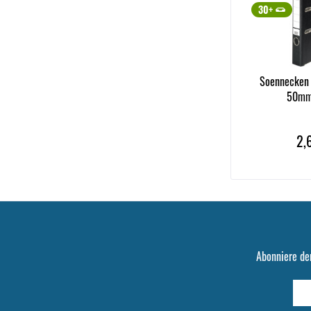
30+
Soennecken 
50mm
2,
Abonniere de