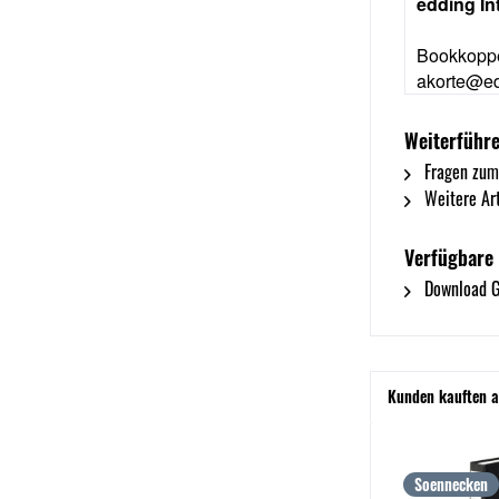
edding I
Bookkoppe
akorte@ed
Weiterführe
Fragen zum
Weitere Art
Verfügbare
Download G
Kunden kauften 
Soennecken