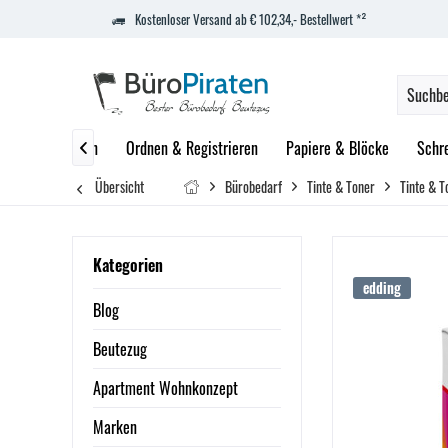
Kostenloser Versand ab € 102,34,- Bestellwert *²
zept
Marken
Ordnen & Registrieren
Papiere & Blöcke
Schr

Übersicht
Bürobedarf
Tinte & Toner
Tinte & T
Kategorien
edding
Blog
Beutezug
Apartment Wohnkonzept
Marken