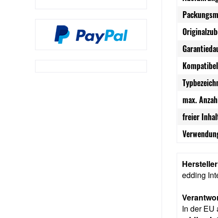
Packungsm
Originalzub
Garantieda
Kompatibel
Typbezeich
max. Anzah
freier Inhal
Verwendung
Herstelle
edding In
Verantwor
In der EU 