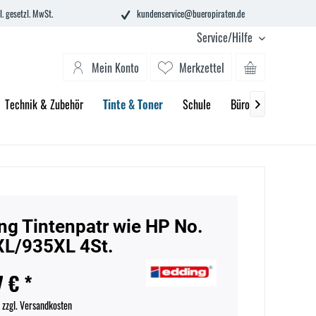
l. gesetzl. MwSt.
kundenservice@bueropiraten.de
Service/Hilfe
Mein Konto
Merkzettel
Technik & Zubehör
Tinte & Toner
Schule
Büroeinrichtung

ng Tintenpatr wie HP No.
L/935XL 4St.
7 € *
.
zzgl. Versandkosten