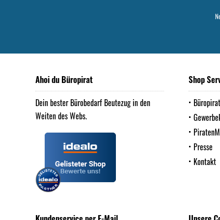
Ne
Ahoi du Büropirat
Shop Ser
Dein bester Bürobedarf Beutezug in den
Büropira
Weiten des Webs.
Gewerbe
Piraten
Presse
Kontakt
Kundenservice per E-Mail
Unsere C