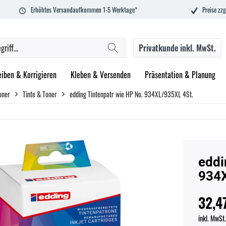
Erhöhtes Versandaufkommen 1-5 Werktage*
Preise zzg
Privatkunde
inkl. MwSt.
eiben & Korrigieren
Kleben & Versenden
Präsentation & Planung
oner
Tinte & Toner
edding Tintenpatr wie HP No. 934XL/935XL 4St.
eddi
934X
32,4
inkl. MwSt