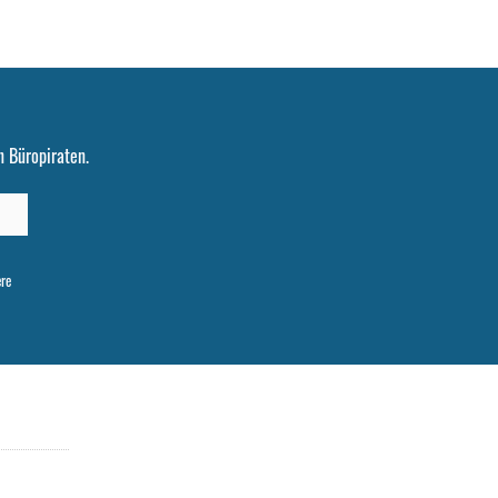
 Büropiraten.
ere