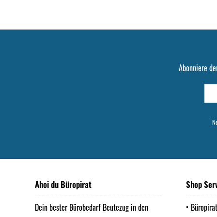
Abonniere de
Ne
Ahoi du Büropirat
Shop Ser
Dein bester Bürobedarf Beutezug in den
Büropira