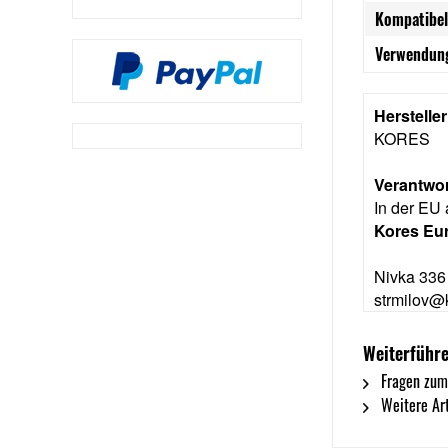
Kompatibel
Verwendung
Herstelle
KORES
Verantwor
In der EU 
Kores Eur
Nivka 336
strmilov@
Weiterführe
Fragen zum
Weitere Art