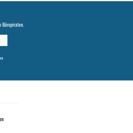
 Büropiraten.
ere
en