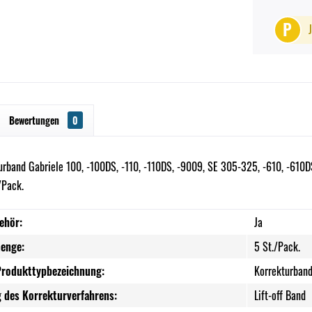
P
Bewertungen
0
rband Gabriele 100, -100DS, -110, -110DS, -9009, SE 305-325, -610, -610D
/Pack.
ehör:
Ja
enge:
5 St./Pack.
Produkttypbezeichnung:
Korrekturban
 des Korrekturverfahrens:
Lift-off Band