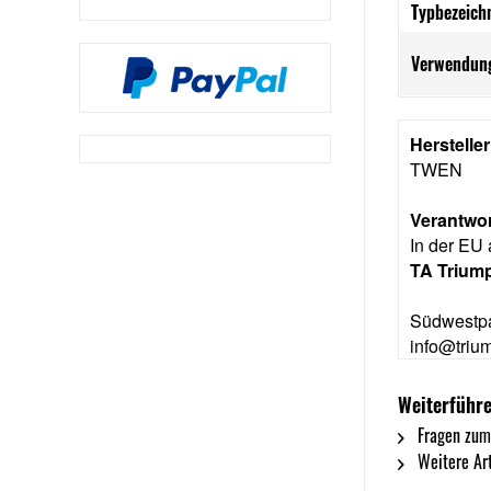
Typbezeich
Verwendung
Herstelle
TWEN
Verantwor
In der EU 
TA Trium
Südwestpa
info@trium
Weiterführe
Fragen zum
Weitere Ar