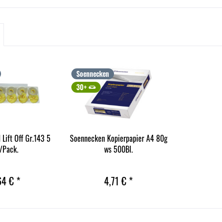
Soennecken
30+
 Lift Off Gr.143 5
Soennecken Kopierpapier A4 80g
./Pack.
ws 500Bl.
64 € *
4,71 € *