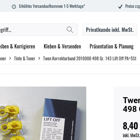
Erhöhtes Versandaufkommen 1-5 Werktage*
Preise zzg
Privatkunde
inkl. MwSt.
eiben & Korrigieren
Kleben & Versenden
Präsentation & Planung
oner
Tinte & Toner
Twen Korrekturband 3916900 498 Gr. 143 Lift Off PA=5St
Twen
498 
8,40
inkl. MwSt