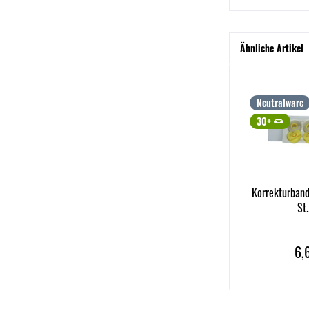
Ähnliche Artikel
Neutralware
30+
Korrekturband
St
6,