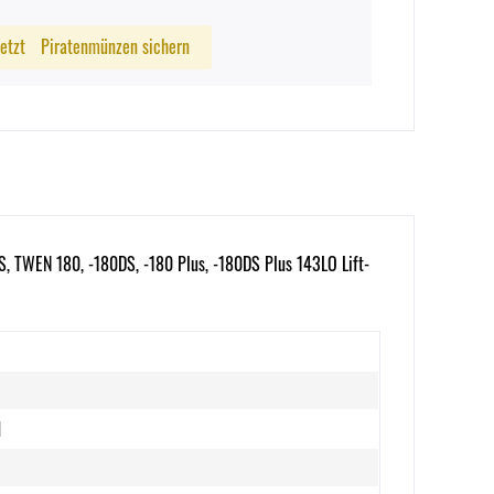
Jetzt
Piratenmünzen sichern
S, TWEN 180, -180DS, -180 Plus, -180DS Plus 143LO Lift-
d