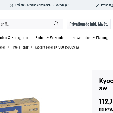
Erhöhtes Versandaufkommen 1-5 Werktage*
Preise zzg
Privatkunde
inkl. MwSt.
eiben & Korrigieren
Kleben & Versenden
Präsentation & Planung
oner
Tinte & Toner
Kyocera Toner TK7300 15000S sw
Kyoc
sw
112,7
inkl. MwSt