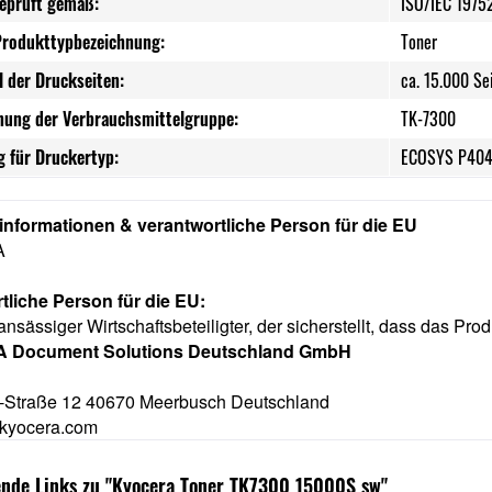
geprüft gemäß:
ISO/IEC 1975
Produkttypbezeichnung:
Toner
l der Druckseiten:
ca. 15.000 Se
nung der Verbrauchsmittelgruppe:
TK-7300
 für Druckertyp:
ECOSYS P40
rinformationen & verantwortliche Person für die EU
A
tliche Person für die EU:
ansässiger Wirtschaftsbeteiligter, der sicherstellt, dass das Prod
 Document Solutions Deutschland GmbH
-Straße 12 40670 Meerbusch Deutschland
kyocera.com
ende Links zu "Kyocera Toner TK7300 15000S sw"