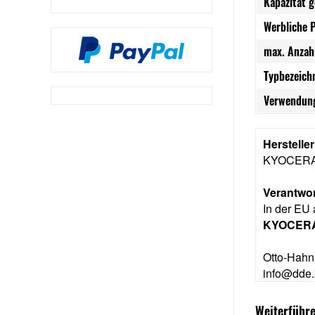
Kapazität 
Werbliche 
max. Anzah
Typbezeich
Verwendung
Herstelle
KYOCER
Verantwor
In der EU 
KYOCERA
Otto-Hahn
info@dde.
Weiterführ