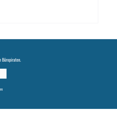
 Büropiraten.
ere