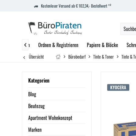
Kostenloser Versand ab € 102,34,- Bestellwert *²
zept
Marken
Ordnen & Registrieren
Papiere & Blöcke
Schr

Übersicht
Bürobedarf
Tinte & Toner
Tinte & T
Kategorien
KYOCERA
Blog
Beutezug
Apartment Wohnkonzept
Marken