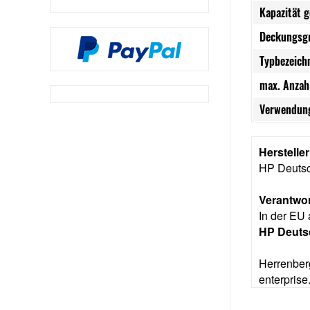
Kapazität 
Deckungsg
Typbezeich
max. Anzah
Verwendung
Herstelle
HP Deuts
Verantwor
In der EU 
HP Deut
Herrenber
enterpris