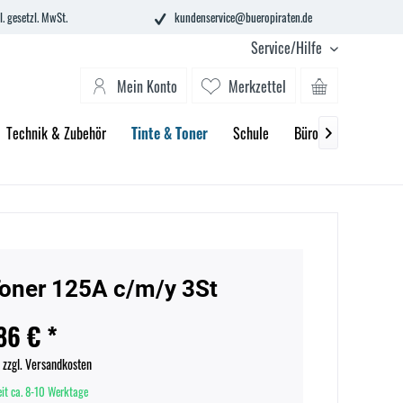
l. gesetzl. MwSt.
kundenservice@bueropiraten.de
Service/Hilfe
Mein Konto
Merkzettel
Technik & Zubehör
Tinte & Toner
Schule
Büroeinrichtung

oner 125A c/m/y 3St
86 € *
.
zzgl. Versandkosten
eit ca. 8-10 Werktage