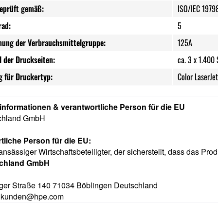
geprüft gemäß:
ISO/IEC 1979
rad:
5
nung der Verbrauchsmittelgruppe:
125A
l der Druckseiten:
ca. 3 x 1.400 
 für Druckertyp:
Color LaserJe
rinformationen & verantwortliche Person für die EU
chland GmbH
tliche Person für die EU:
ansässiger Wirtschaftsbeteiligter, der sicherstellt, dass das Prod
schland GmbH
ger Straße 140 71034 Böblingen Deutschland
e.kunden@hpe.com