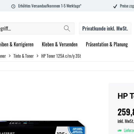
Erhöhtes Versandaufkommen 1-5 Werktage*
Preise zzg
Privatkunde
inkl. MwSt.
eiben & Korrigieren
Kleben & Versenden
Präsentation & Planung
oner
Tinte & Toner
HP Toner 125A c/m/y 3St
HP T
259,
inkl. MwSt
Lieferz