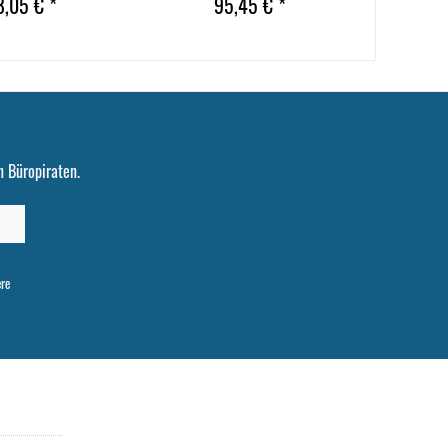
8,05 € *
95,45 € *
 Büropiraten.
ere