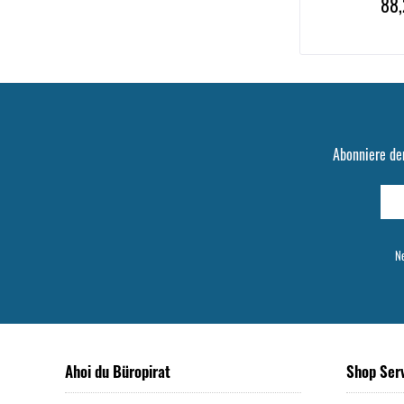
88,
Abonniere de
Ne
Ahoi du Büropirat
Shop Ser