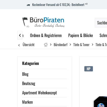
Kostenloser Versand ab € 102,34,- Bestellwert *²
zept
Marken
Ordnen & Registrieren
Papiere & Blöcke
Schr

Übersicht
Bürobedarf
Tinte & Toner
Tinte & T
Kategorien
HP
Blog
Beutezug
Apartment Wohnkonzept
Marken