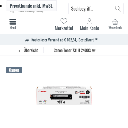
Privatkunde
inkl. MwSt.
Merkzettel
Mein Konto
Menü
Warenkorb
Kostenloser Versand ab € 102,34,- Bestellwert *²
Übersicht
Canon Toner 731H 2400S sw
Canon