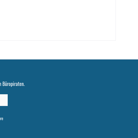
 Büropiraten.
ere