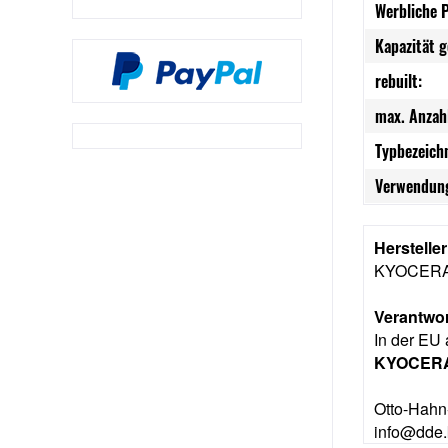
Werbliche 
Kapazität 
rebuilt:
max. Anzah
Typbezeich
Verwendung
Herstelle
KYOCER
Verantwor
In der EU 
KYOCERA
Otto-Hahn
info@dde.