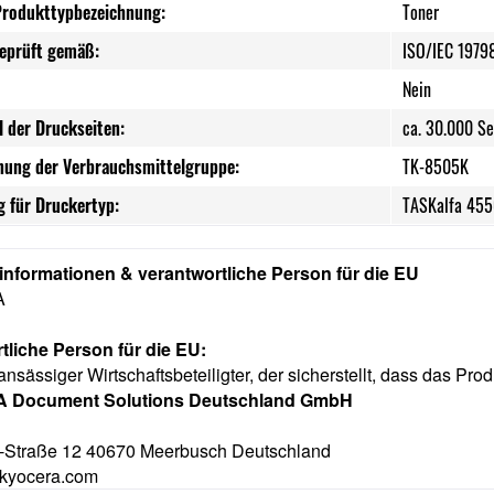
Produkttypbezeichnung:
Toner
geprüft gemäß:
ISO/IEC 1979
Nein
l der Druckseiten:
ca. 30.000 Se
nung der Verbrauchsmittelgruppe:
TK-8505K
 für Druckertyp:
TASKalfa 4550
rinformationen & verantwortliche Person für die EU
A
tliche Person für die EU:
ansässiger Wirtschaftsbeteiligter, der sicherstellt, dass das Prod
 Document Solutions Deutschland GmbH
-Straße 12 40670 Meerbusch Deutschland
kyocera.com