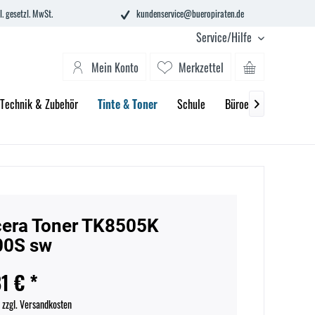
l. gesetzl. MwSt.
kundenservice@bueropiraten.de
Service/Hilfe
Mein Konto
Merkzettel
Technik & Zubehör
Tinte & Toner
Schule
Büroeinrichtung

era Toner TK8505K
00S sw
1 € *
.
zzgl. Versandkosten