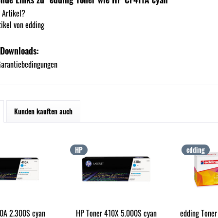
 Artikel?
ikel von edding
 Downloads:
arantiebedingungen
Kunden kauften auch
HP
edding
0A 2.300S cyan
HP Toner 410X 5.000S cyan
edding Toner