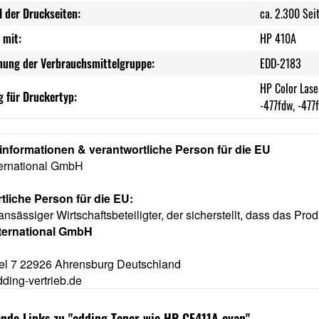
l der Druckseiten:
ca. 2.300 Sei
 mit:
HP 410A
nung der Verbrauchsmittelgruppe:
EDD-2183
HP Color Lase
 für Druckertyp:
-477fdw, -477
rinformationen & verantwortliche Person für die EU
ternational GmbH
tliche Person für die EU:
ansässiger Wirtschaftsbeteiligter, der sicherstellt, dass das Prod
nternational GmbH
l 7 22926 Ahrensburg Deutschland
ding-vertrieb.de
nde Links zu "edding Toner wie HP CF411A cyan"