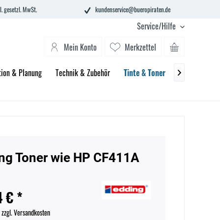
l. gesetzl. MwSt.
kundenservice@bueropiraten.de
Service/Hilfe
Mein Konto
Merkzettel
tion & Planung
Technik & Zubehör
Tinte & Toner
Schule
Bü

ng Toner wie HP CF411A
n
4 € *
.
zzgl. Versandkosten