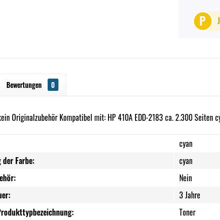
P
Bewertungen
0
kein Originalzubehör Kompatibel mit: HP 410A EDD-2183 ca. 2.300 Seiten c
cyan
 der Farbe:
cyan
ehör:
Nein
uer:
3 Jahre
Produkttypbezeichnung:
Toner