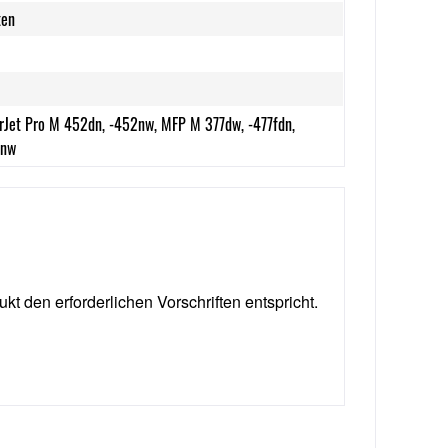
ten
rJet Pro M 452dn, -452nw, MFP M 377dw, -477fdn,
fnw
ukt den erforderlichen Vorschriften entspricht.