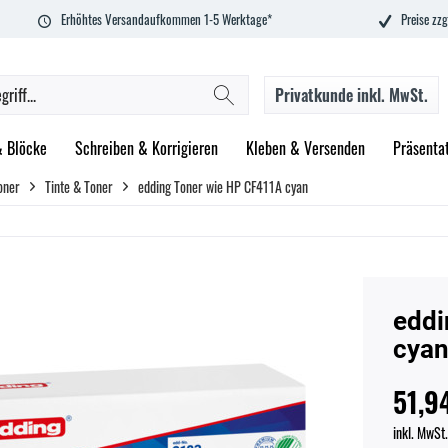
Erhöhtes Versandaufkommen 1-5 Werktage*
Preise zzg
Privatkunde
inkl. MwSt.
& Blöcke
Schreiben & Korrigieren
Kleben & Versenden
Präsenta
oner
Tinte & Toner
edding Toner wie HP CF411A cyan
eddi
cya
51,9
inkl. MwSt