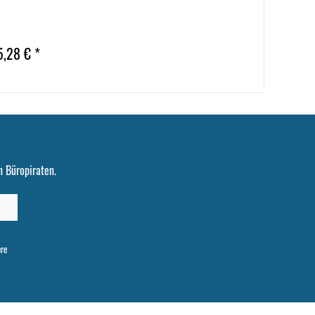
5,28 € *
 Büropiraten.
ere