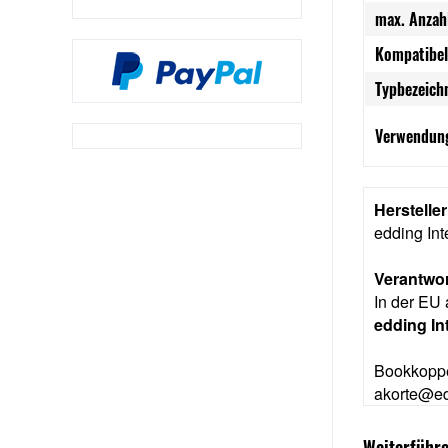
max. Anzah
Kompatibel
Typbezeich
Verwendung
Herstelle
edding In
Verantwor
In der EU 
edding I
Bookkoppe
akorte@ed
Weiterführe