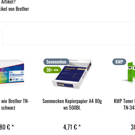
 Artikel?
ikel von Brother
Soennecken
KMP
30+
 wie Brother TN-
Soennecken Kopierpapier A4 80g
KMP Toner 
 schwarz
ws 500Bl.
TN-34
80 € *
4,71 € *
3