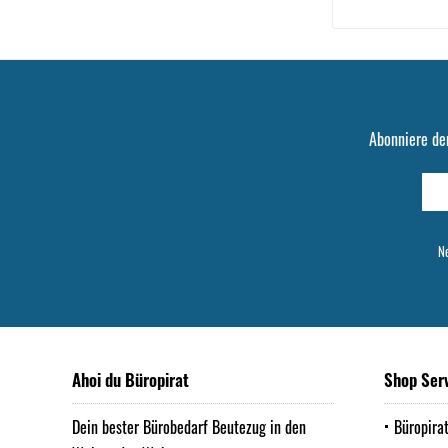
Abonniere de
Ne
Ahoi du Büropirat
Shop Ser
Dein bester Bürobedarf Beutezug in den
Büropira