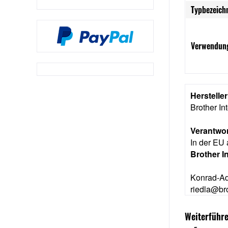
Typbezeich
Verwendung
Herstelle
Brother I
Verantwor
In der EU 
Brother I
Konrad-Ad
riedla@br
Weiterführ