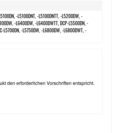
L5100DN, -L5100DNT, -L5100DNTT, -L5200DW, -
300DW, -L6400DW, -L6400DWTT, DCP-L5500DN, -
C-L5700DN, -L5750DW, -L6800DW, -L6800DWT, -
ukt den erforderlichen Vorschriften entspricht.