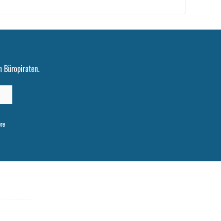
 Büropiraten.
ere