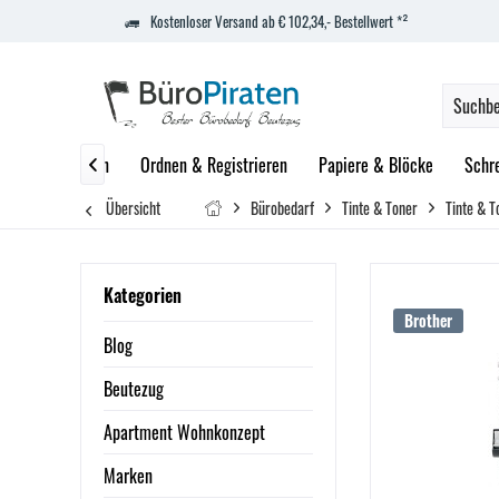
Kostenloser Versand ab € 102,34,- Bestellwert *²
zept
Marken
Ordnen & Registrieren
Papiere & Blöcke
Schr

Übersicht
Bürobedarf
Tinte & Toner
Tinte & T
Kategorien
Brother
Blog
Beutezug
Apartment Wohnkonzept
Marken