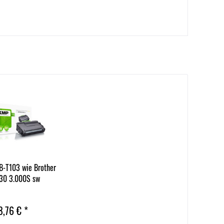
B-T103 wie Brother
30 3.000S sw
8,76 € *