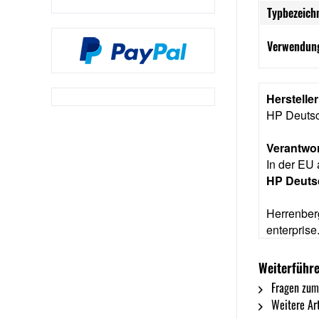
Typbezeich
Verwendung
Herstelle
HP Deuts
Verantwor
In der EU 
HP Deut
Herrenber
enterpris
Weiterführe
Fragen zum
Weitere Art