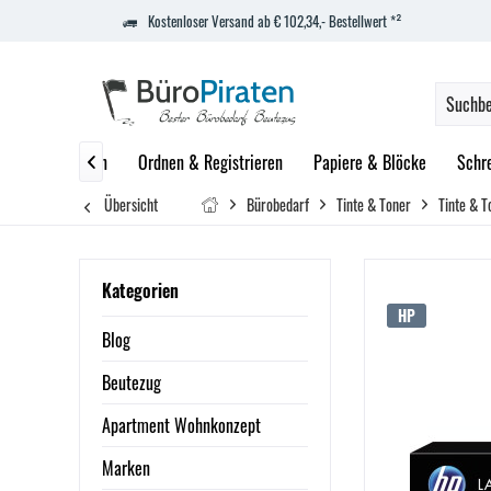
Kostenloser Versand ab € 102,34,- Bestellwert *²
zept
Marken
Ordnen & Registrieren
Papiere & Blöcke
Schr

Übersicht
Bürobedarf
Tinte & Toner
Tinte & T
Kategorien
HP
Blog
Beutezug
Apartment Wohnkonzept
Marken