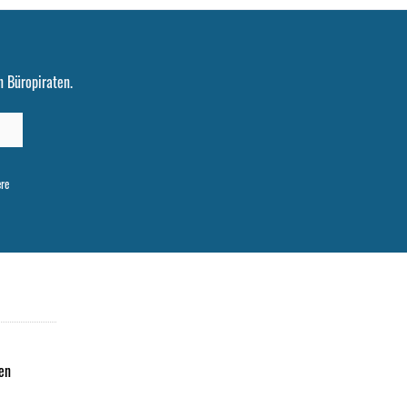
 Büropiraten.
ere
en