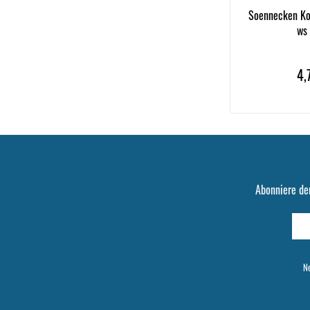
Soennecken Ko
ws
4,
Abonniere de
Ne