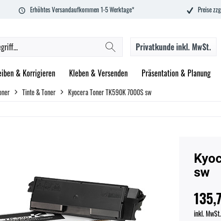
Erhöhtes Versandaufkommen 1-5 Werktage*
Preise zzg
Privatkunde
inkl. MwSt.
eiben & Korrigieren
Kleben & Versenden
Präsentation & Planung
oner
Tinte & Toner
Kyocera Toner TK590K 7000S sw
Kyoc
sw
135,
inkl. MwSt