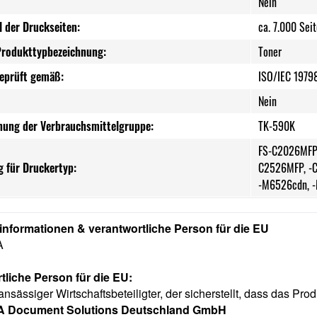
Nein
l der Druckseiten:
ca. 7.000 Sei
Produkttypbezeichnung:
Toner
geprüft gemäß:
ISO/IEC 1979
Nein
nung der Verbrauchsmittelgruppe:
TK-590K
FS-C2026MFP,
 für Druckertyp:
C2526MFP, -
-M6526cdn, 
rinformationen & verantwortliche Person für die EU
A
tliche Person für die EU:
ansässiger Wirtschaftsbeteiligter, der sicherstellt, dass das Prod
 Document Solutions Deutschland GmbH