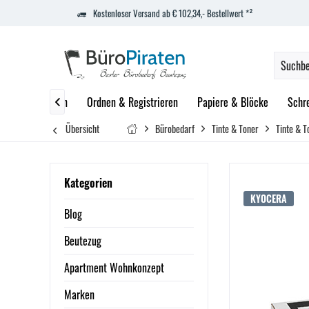
Kostenloser Versand ab € 102,34,- Bestellwert *²
zept
Marken
Ordnen & Registrieren
Papiere & Blöcke
Schr

Übersicht
Bürobedarf
Tinte & Toner
Tinte & T
Kategorien
KYOCERA
Blog
Beutezug
Apartment Wohnkonzept
Marken