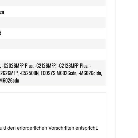
ten
8
 -C2026MFP Plus, -C2126MFP, -C2126MFP Plus, -
C2626MFP, -C5250DN, ECOSYS M6026cdn, -M6026cidn,
-M6026cdn
ukt den erforderlichen Vorschriften entspricht.