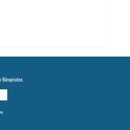
 Büropiraten.
ere