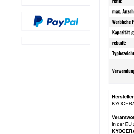
refill:
max. Anzah
Werbliche 
Kapazität 
rebuilt:
Typbezeich
Verwendung
Herstelle
KYOCER
Verantwor
In der EU 
KYOCERA