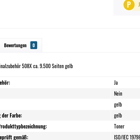
P
Bewertungen
0
inalzubehör 508X ca. 9.500 Seiten gelb
ehör:
Ja
Nein
gelb
 der Farbe:
gelb
Produkttypbezeichnung:
Toner
geprüft gemäß:
ISO/IEC 1979