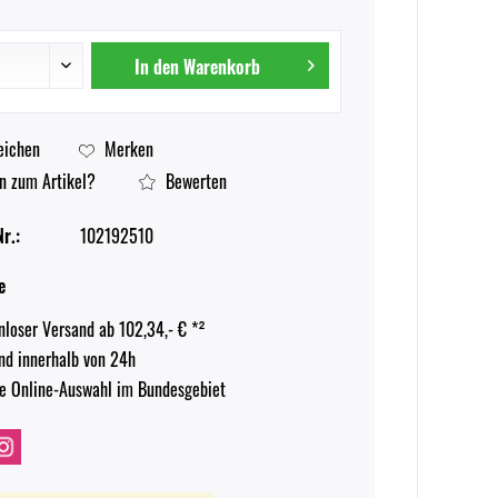
In den
Warenkorb
eichen
Merken
n zum Artikel?
Bewerten
r.:
102192510
e
nloser Versand ab 102,34,- € *²
nd innerhalb von 24h
e Online-Auswahl im Bundesgebiet