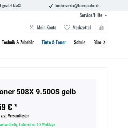
l. gesetzl. MwSt.
kundenservice@bueropiraten.de
Service/Hilfe
Mein Konto
Merkzettel
Technik & Zubehör
Tinte & Toner
Schule
Büroeinrichtung

oner 508X 9.500S gelb
59 € *
.
zzgl. Versandkosten
versandfertig, Lieferzeit ca. 1-3 Werktage