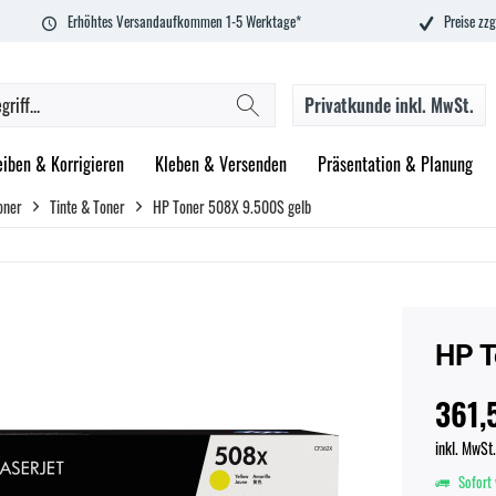
Erhöhtes Versandaufkommen 1-5 Werktage*
Preise zzg
Privatkunde
inkl. MwSt.
eiben & Korrigieren
Kleben & Versenden
Präsentation & Planung
oner
Tinte & Toner
HP Toner 508X 9.500S gelb
HP T
361,
inkl. MwSt
Sofort 