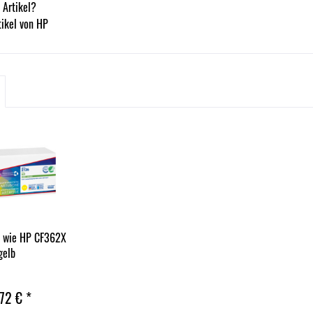
 Artikel?
ikel von HP
r wie HP CF362X
gelb
72 € *