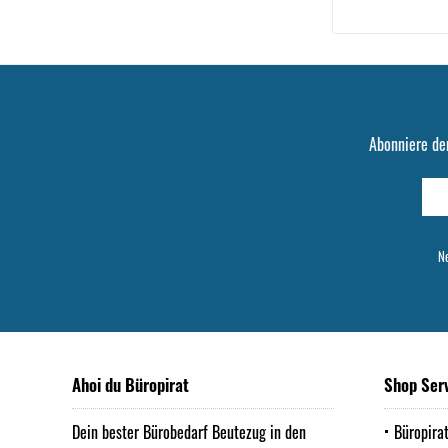
Abonniere de
Ne
Ahoi du Büropirat
Shop Ser
Dein bester Bürobedarf Beutezug in den
Büropira