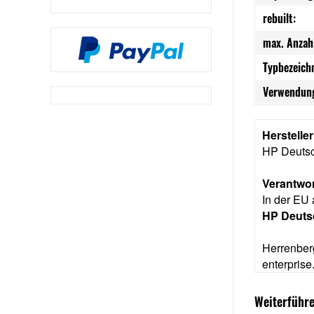
rebuilt:
max. Anzah
Typbezeich
Verwendung
Herstelle
HP Deuts
Verantwor
In der EU 
HP Deut
Herrenber
enterpris
Weiterführe