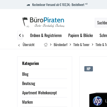
Kostenloser Versand ab € 102,34,- Bestellwert *²
zept
Marken
Ordnen & Registrieren
Papiere & Blöcke
Schr

Übersicht
Bürobedarf
Tinte & Toner
Tinte & T
Kategorien
HP
Blog
Beutezug
Apartment Wohnkonzept
Marken