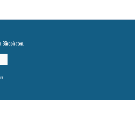
 Büropiraten.
ere