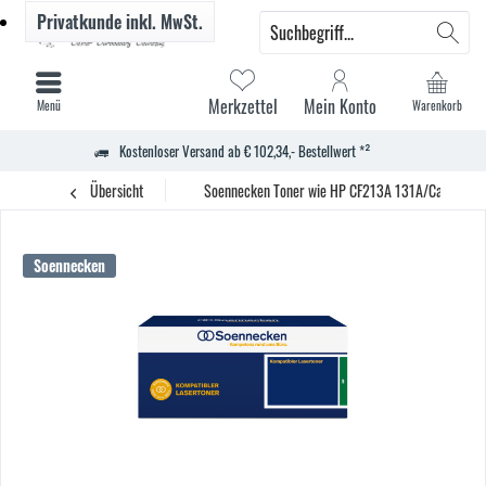
Privatkunde
inkl. MwSt.
Merkzettel
Mein Konto
Menü
Warenkorb
Kostenloser Versand ab € 102,34,- Bestellwert *²
Übersicht
Soennecken Toner wie HP CF213A 131A/Canon 73
Soennecken