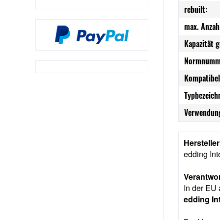
rebuilt:
max. Anzah
Kapazität 
Normnumm
Kompatibel
Typbezeich
Verwendung
Herstelle
edding In
Verantwor
In der EU 
edding I