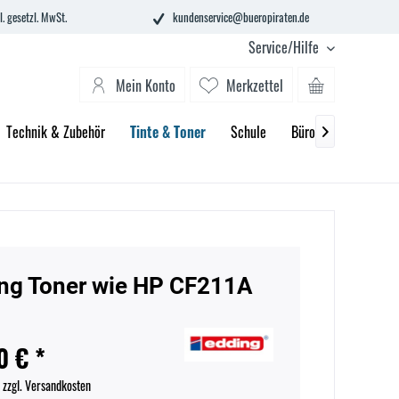
l. gesetzl. MwSt.
kundenservice@bueropiraten.de
Service/Hilfe
Mein Konto
Merkzettel
Technik & Zubehör
Tinte & Toner
Schule
Büroeinrichtung

ng Toner wie HP CF211A
n
0 € *
.
zzgl. Versandkosten