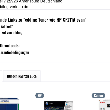
l 7 22926 Ahrensburg Deutschland
ding-vertrieb.de
nde Links zu "edding Toner wie HP CF211A cyan"
 Artikel?
ikel von edding
 Downloads:
arantiebedingungen
Kunden kauften auch
HP
Canon