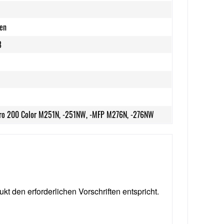
ten
8
Pro 200 Color M251N, -251NW, -MFP M276N, -276NW
ukt den erforderlichen Vorschriften entspricht.