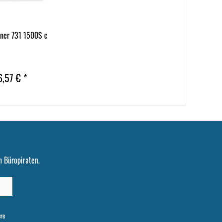
ner 731 1500S c
6,57 € *
 Büropiraten.
ere