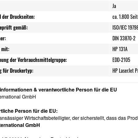
Ja
l der Druckseiten:
ca. 1.800 Sei
geprüft gemäß:
ISO/IEC 1979
er:
DIN 33870-2
 mit:
HP 131A
nung der Verbrauchsmittelgruppe:
EDD-2105
 für Druckertyp:
HP LaserJet 
rinformationen & verantwortliche Person für die EU
ternational GmbH
tliche Person für die EU:
ansässiger Wirtschaftsbeteiligter, der sicherstellt, dass das Prod
nternational GmbH