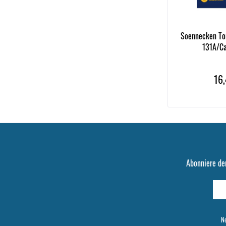
Soennecken To
131A/Ca
16,
Abonniere de
Ne