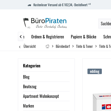
Kostenloser Versand ab € 102,34,- Bestellwert *²
zept
Marken
Ordnen & Registrieren
Papiere & Blöcke
Schr

Übersicht
Bürobedarf
Tinte & Toner
Tinte & T
Kategorien
edding
Blog
Beutezug
Apartment Wohnkonzept
Marken