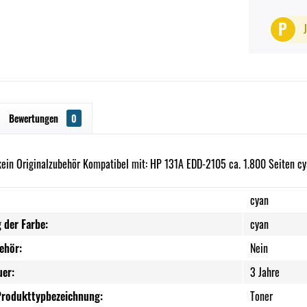
P
Bewertungen
0
kein Originalzubehör Kompatibel mit: HP 131A EDD-2105 ca. 1.800 Seiten c
cyan
 der Farbe:
cyan
ehör:
Nein
uer:
3 Jahre
Produkttypbezeichnung:
Toner